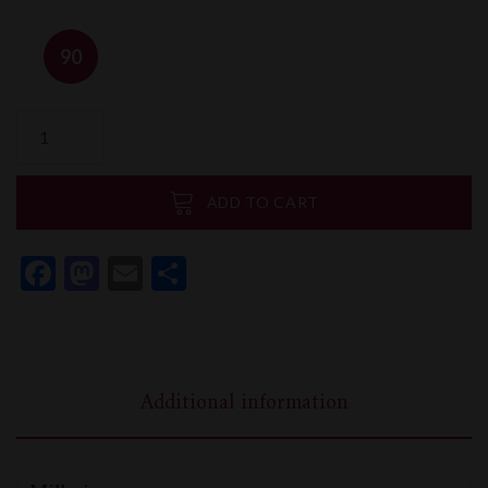
90
Pernand
Vergelesses
1er
Cru
ADD TO CART
Clos
Berthet
Facebook
Mastodon
Email
Share
Blanc
Domaine
Dubreuil
Fontaine
quantity
Additional information