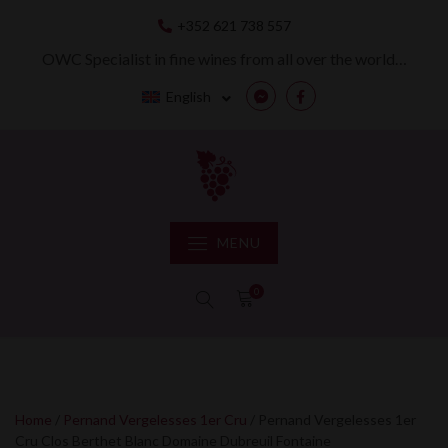
Skip
+352 621 738 557
to
content
OWC Specialist in fine wines from all over the world…
English
Messenger
Facebook
MENU
0
Home
/
Pernand Vergelesses 1er Cru
/ Pernand Vergelesses 1er
Cru Clos Berthet Blanc Domaine Dubreuil Fontaine