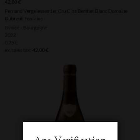
42,00
€
Pernand Vergelesses 1er Cru Clos Berthet Blanc Domaine
Dubreuil Fontaine
France - Bourgogne
2022
0,75 L
ex. sales tax:
42,00
€