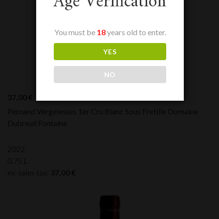
Age Verification
You must be
18
years old to enter.
YES
NO
37,00
€
Pernand Vergelesses 1er Cru Blanc Sous Fretille Domaine
Dubreuil Fontaine
2022
0,75 L
ex. sales tax:
37,00
€