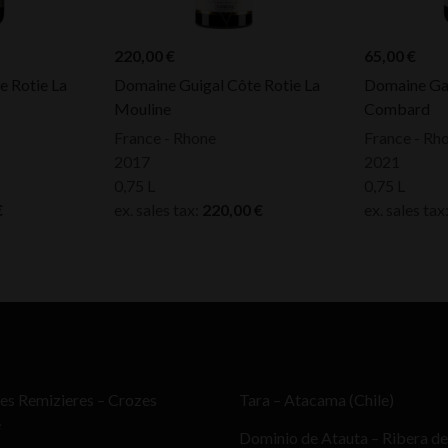
220,00
€
65,00
€
 Rotie La
Domaine Guigal Côte Rotie La
Domaine Gar
Mouline
Combard
France - Rhone
France - Rh
2017
2021
0,75 L
0,75 L
€
ex. sales tax:
220,00
€
ex. sales tax
es Remizieres – Crozes
Tara – Atacama (Chile)
e
Dominio de Atauta – Ribera de