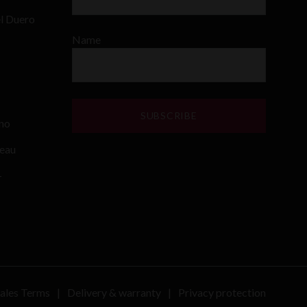
el Duero
Name
ino
teau
–
ales Terms
Delivery & warranty
Privacy protection