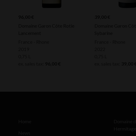
96,00
€
39,00
€
Domaine Garon Côte Rotie
Domaine Garon Côte
Lancement
Sybarine
France - Rhone
France - Rhone
2019
2022
0,75 L
0,75 L
ex. sales tax:
96,00
€
ex. sales tax:
39,00
Home
Domaine d
Hermitag
News