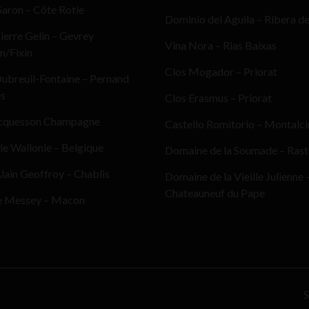
aron – Côte Rotie
Dominio del Aguila – Ribera d
erre Gelin – Gevrey
Vina Nora – Rias Baixas
n/Fixin
Clos Mogador – Priorat
ubreuil-Fontaine – Pernand
es
Clos Erasmus – Priorat
cquesson Champagne
Castello Romitorio – Montalc
le Wallonie – Belgique
Domaine de la Soumade – Ras
ain Geoffroy – Chablis
Domaine de la Vieille Julienne 
Chateauneuf du Pape
e Messey – Macon
S