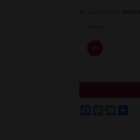
inc. sales tax (17%):
102,96
Vinous
93
Domaine
Garon
Côte
Rotie
Les
Rochins
Facebook
Mastod
Email
Sh
quantity