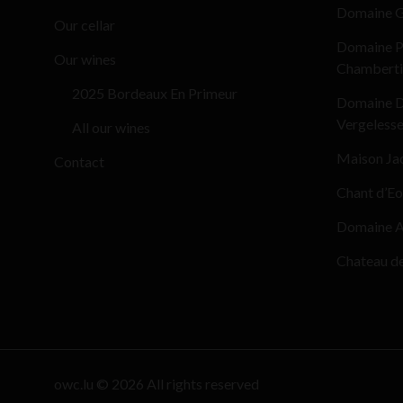
Domaine G
Our cellar
Domaine Pi
Our wines
Chamberti
2025 Bordeaux En Primeur
Domaine D
Vergeless
All our wines
Maison Ja
Contact
Chant d’Eo
Domaine Al
Chateau d
owc.lu © 2026 All rights reserved