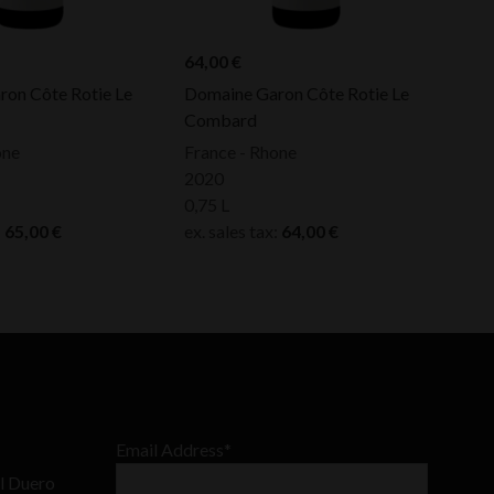
64,00
€
on Côte Rotie Le
Domaine Garon Côte Rotie Le
Combard
one
France - Rhone
2020
0,75 L
:
65,00
€
ex. sales tax:
64,00
€
Email Address*
l Duero