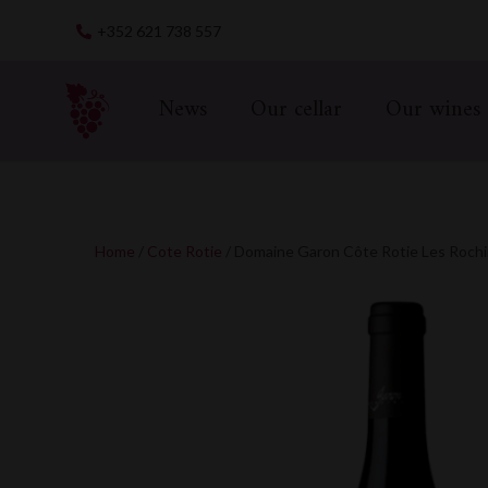
Skip
+352 621 738 557
to
content
News
Our cellar
Our wines
Home
/
Cote Rotie
/ Domaine Garon Côte Rotie Les Roch