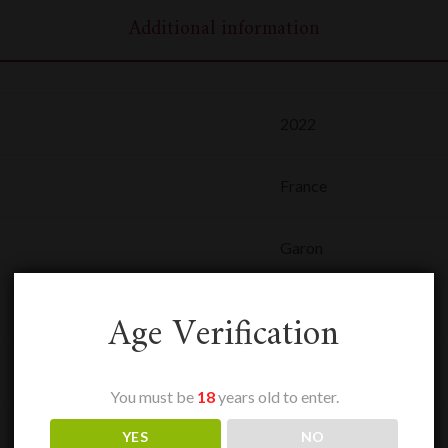
Additional information
2022
France
Garon
0,75 L
Age Verification
Cote Rotie
You must be
18
years old to enter.
Rouge
YES
NO