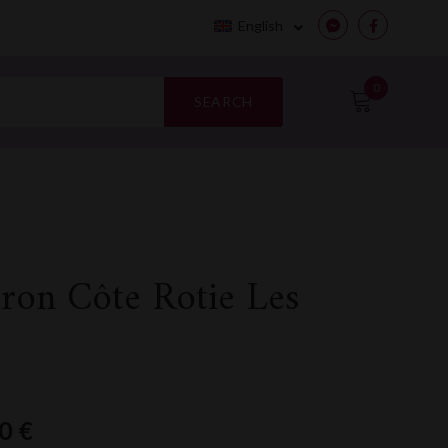
English
Messenger
Facebook
0
SEARCH
ron Côte Rotie Les
00
€