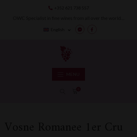
Skip
+352 621 738 557
to
content
OWC Specialist in fine wines from all over the world…
English
Messenger
Facebook
MENU
0
Vosne Romanee 1er Cru