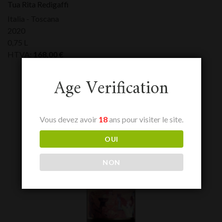
Tua Rita Redigaffi
Italia - Toscana
2020
0,75 L
HTVA:
168,00
€
Age Verification
Vous devez avoir
18
ans pour visiter le site.
OUI
NON