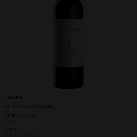
181,00
€
Le Macchiole Messorio
Italia - Toscana
2021
0,75 L
HTVA:
181,00
€