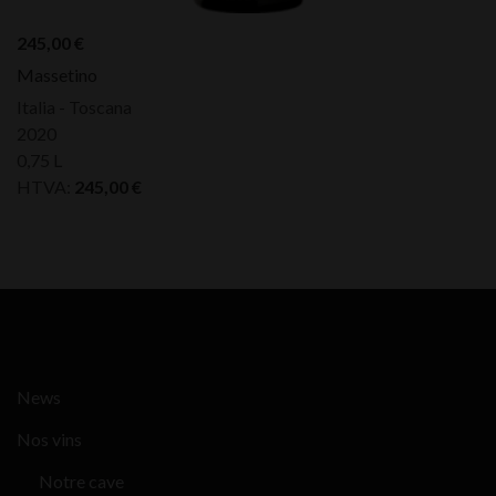
245,00
€
Massetino
Italia - Toscana
2020
0,75 L
HTVA:
245,00
€
News
Nos vins
Notre cave