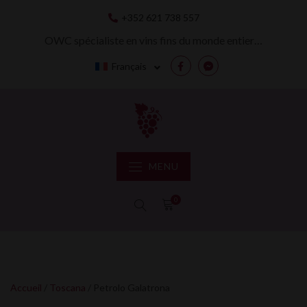
Skip
+352 621 738 557
to
content
OWC spécialiste en vins fins du monde entier…
Français
Facebook
Messenger
MENU
0
Accueil
/
Toscana
/ Petrolo Galatrona