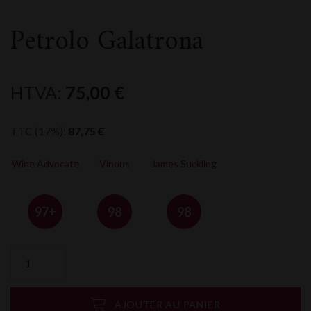
Petrolo Galatrona
HTVA:
75,00
€
TTC (17%):
87,75
€
Wine Advocate
Vinous
James Suckling
97+
98
98
quantité
de
Petrolo
Galatrona
AJOUTER AU PANIER