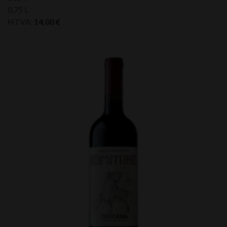
0,75 L
HTVA:
14,00
€