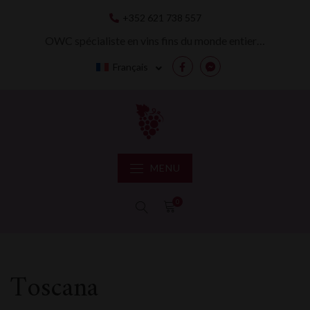
Skip
+352 621 738 557
to
content
OWC spécialiste en vins fins du monde entier…
Français
Facebook
Messenger
MENU
0
Toscana