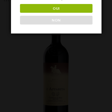
OUI
NON