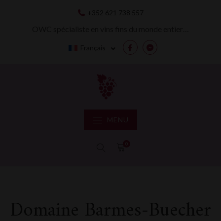
Skip
+352 621 738 557
to
content
OWC spécialiste en vins fins du monde entier…
Français
Facebook
Messenger
MENU
0
Domaine Barmes-Buecher