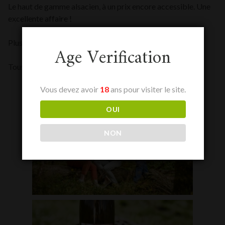
Le haut de gamme alsacien, à un prix encore accessible. Une
excellente affaire !
Plus d’infos sur le domaine
ici
Age Verification
Tous les vins du domaine en vente
ici
Vous devez avoir
18
ans pour visiter le site.
OUI
NON