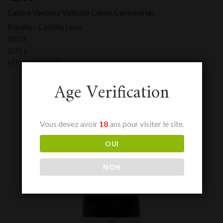
Castro Ventosa Valtuille Cepas Centenarias
España - Castilla Leon
2023
0,75 L
HTVA:
42,50
€
Age Verification
Vous devez avoir
18
ans pour visiter le site.
OUI
NON