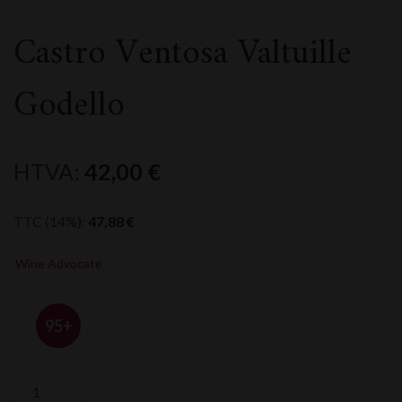
Castro Ventosa Valtuille
Godello
HTVA:
42,00
€
TTC (14%):
47,88
€
Wine Advocate
95+
quantité
de