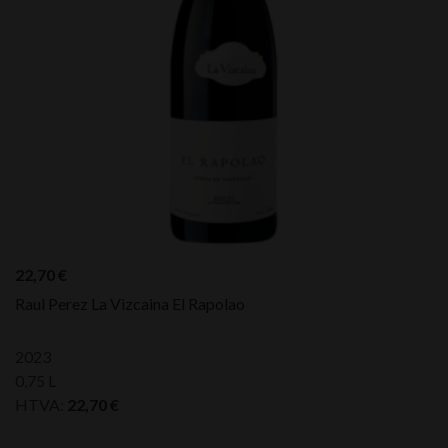
22,70
€
Raul Perez La Vizcaina El Rapolao
2023
0,75 L
HTVA:
22,70
€