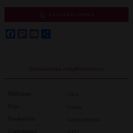
Castro
Ventosa
AJOUTER AU PANIER
Valtuille
Godello
Facebook
Mastodon
Email
Partager
Informations complémentaires
Millesime
2023
Pays
España
Producteur
Castro Ventosa
Contenance
0,75 L