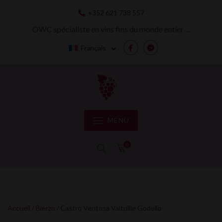
Skip
+352 621 738 557
to
content
OWC spécialiste en vins fins du monde entier…
Français
Facebook
Messenger
MENU
0
Accueil
/
Bierzo
/ Castro Ventosa Valtuille Godello