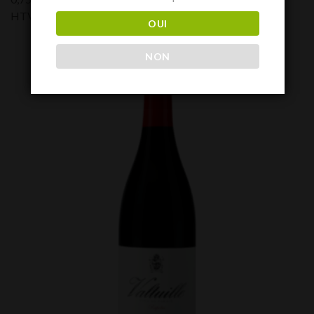
HTVA:
100,00
€
OUI
NON