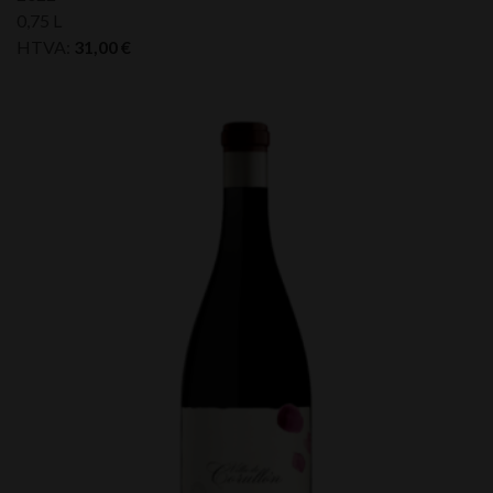
0,75 L
HTVA:
31,00
€