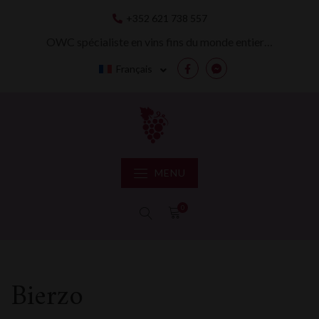
Skip
+352 621 738 557
to
content
OWC spécialiste en vins fins du monde entier…
Français
Facebook
Messenger
MENU
0
Bierzo