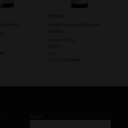
570,00
€
Condenada
Alvaro Palacios Quinon de
Valmira
ja
España - Rioja
2020
00
€
1,5 L
HTVA:
570,00
€
–
Email*