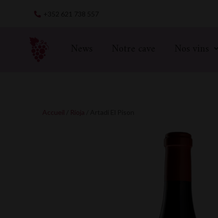
Skip
+352 621 738 557
to
content
News
Notre cave
Nos vins
Accueil
/
Rioja
/ Artadi El Pison