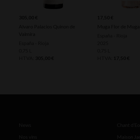
305,00
€
17,50
€
Alvaro Palacios Quinon de
Muga Flor de Muga
Valmira
España - Rioja
España - Rioja
2025
0,75 L
0,75 L
HTVA:
305,00
€
HTVA:
17,50
€
News
Chant d’Eo
Nos vins
Maison Ja