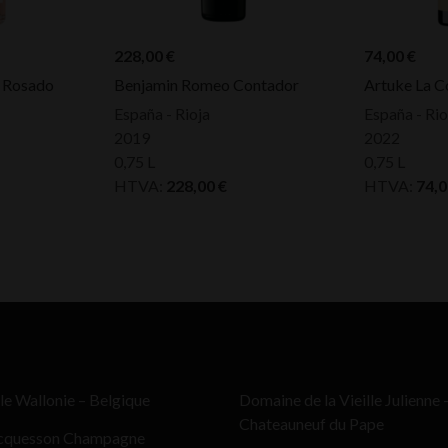
228,00
€
74,00
€
 Rosado
Benjamin Romeo Contador
Artuke La 
España - Rioja
España - Rio
2019
2022
0,75 L
0,75 L
HTVA:
228,00
€
HTVA:
74,
le Wallonie – Belgique
Domaine de la Vieille Julienne 
Chateauneuf du Pape
cquesson Champagne