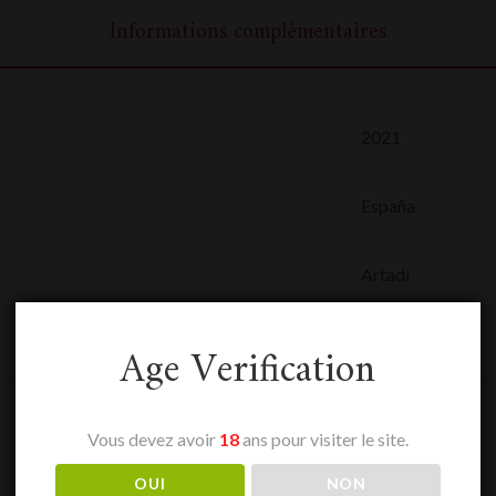
Informations complémentaires
2021
España
Artadi
0,75 L
Age Verification
Rioja
Vous devez avoir
18
ans pour visiter le site.
Rouge
OUI
NON