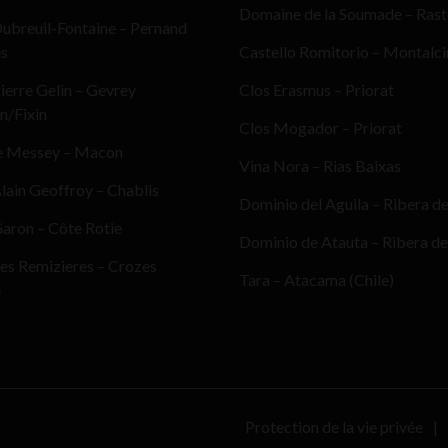
Domaine de la Soumade – Ras
ubreuil-Fontaine – Pernand
es
Castello Romitorio – Montalc
erre Gelin – Gevrey
Clos Erasmus – Priorat
n/Fixin
Clos Mogador – Priorat
e Messey – Macon
Vina Nora – Rias Baixas
ain Geoffroy – Chablis
Dominio del Aguila – Ribera d
aron – Côte Rotie
Dominio de Atauta – Ribera de
es Remizieres – Crozes
Tara – Atacama (Chile)
e
Protection de la vie privée