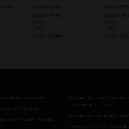
non de
Roda Reserva
Artadi El Pi
España - Rioja
España - Rio
2022
2020
0,75 L
0,75 L
HTVA:
32,00
€
HTVA:
235
le Wallonie – Belgique
Domaine de la Vieille Julienne 
Chateauneuf du Pape
cquesson Champagne
Domaine de la Soumade – Ras
ubreuil-Fontaine – Pernand
es
Castello Romitorio – Montalc