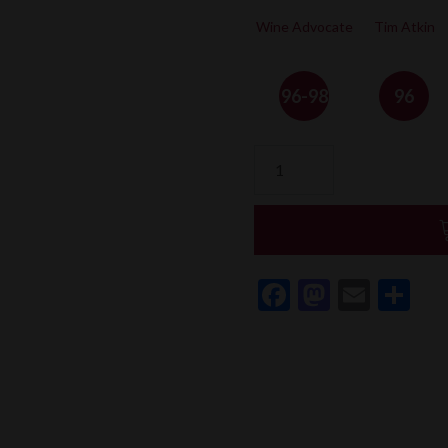
Wine Advocate
Tim Atkin
96-98
96
quantité
de
Alvaro
Palacios
Quinon
de
Facebook
Mastod
Email
Pa
Valmira