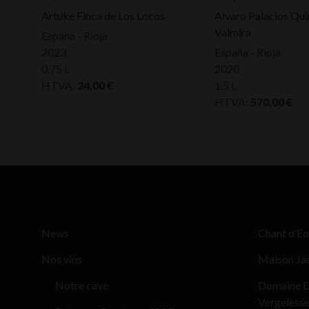
Artuke Finca de Los Locos
Alvaro Palacios Qui
Valmira
España - Rioja
2023
España - Rioja
0,75 L
2020
HTVA:
24,00
€
1,5 L
HTVA:
570,00
€
News
Chant d’Eo
Nos vins
Maison Ja
Notre cave
Domaine D
Vergeless