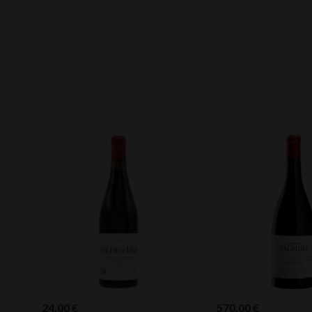
24,00
€
570,00
€