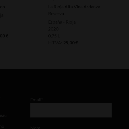
son
La Rioja Alta Vina Ardanza
Reserva
ja
España - Rioja
2020
,00
€
0,75 L
HTVA:
25,00
€
–
Email*
teau
ino
Nom