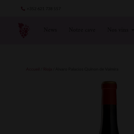
Skip
+352 621 738 557
to
content
News
Notre cave
Nos vins
Accueil
/
Rioja
/ Alvaro Palacios Quinon de Valmira