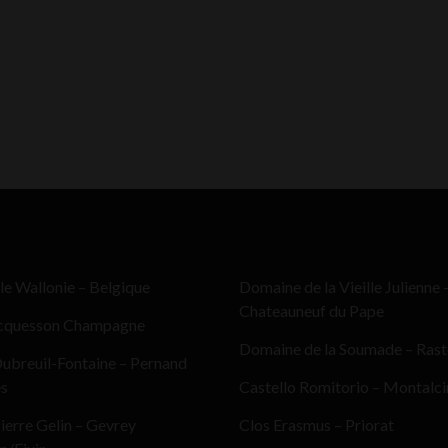
le Wallonie – Belgique
Domaine de la Vieille Julienne 
Chateauneuf du Pape
cquesson Champagne
Domaine de la Soumade – Ras
ubreuil-Fontaine – Pernand
es
Castello Romitorio – Montalc
erre Gelin – Gevrey
Clos Erasmus – Priorat