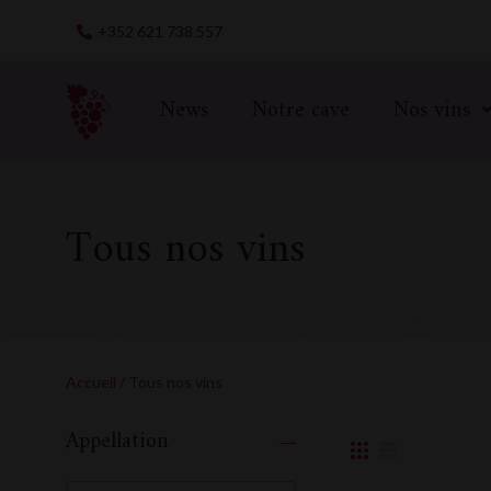
Skip
+352 621 738 557
to
content
News
Notre cave
Nos vins
Tous nos vins
Accueil
/ Tous nos vins
Appellation