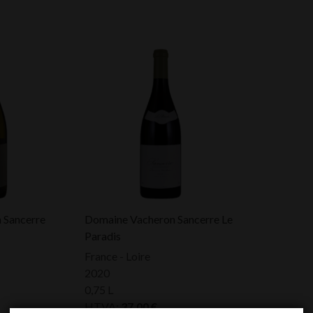
 Sancerre
Domaine Vacheron Sancerre Le
Paradis
France - Loire
2020
0,75 L
HTVA:
37,00
€