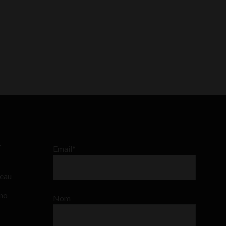
–
Email*
teau
ino
Nom