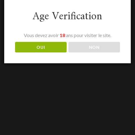
Age Verification
Vous devez avoir
18
ans pour visiter le site.
OUI
NON