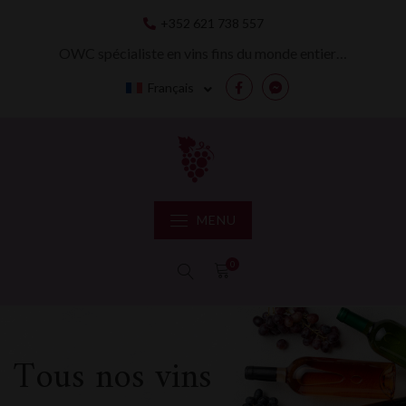
Skip
+352 621 738 557
to
content
OWC spécialiste en vins fins du monde entier…
Français
Facebook
Messenger
MENU
0
Tous nos vins