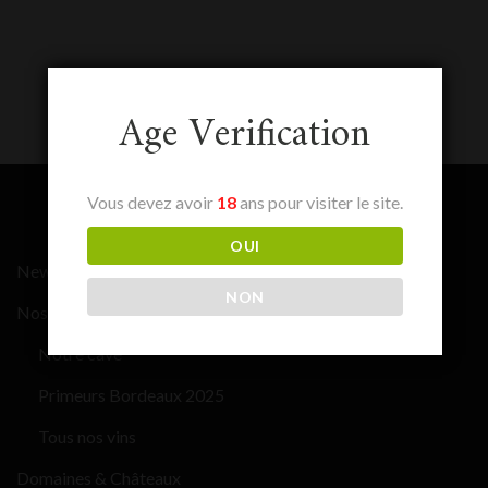
Age Verification
Vous devez avoir
18
ans pour visiter le site.
OUI
News
NON
Nos vins
Notre cave
Primeurs Bordeaux 2025
Tous nos vins
Domaines & Châteaux