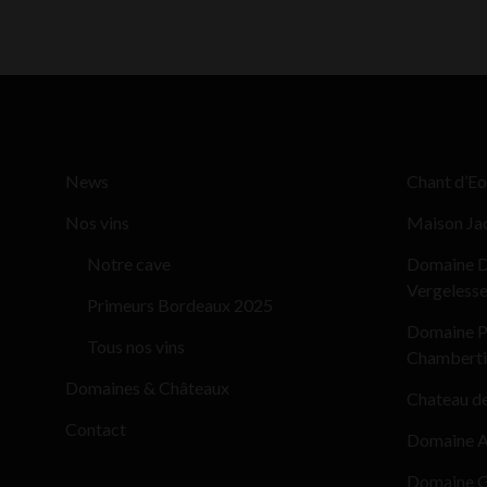
News
Chant d’Eo
Nos vins
Maison Ja
Notre cave
Domaine D
Vergeless
Primeurs Bordeaux 2025
Domaine Pi
Tous nos vins
Chamberti
Domaines & Châteaux
Chateau d
Contact
Domaine Al
Domaine G