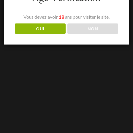
Vous devez avoir
18
ans pour visiter le site.
OUI
NON