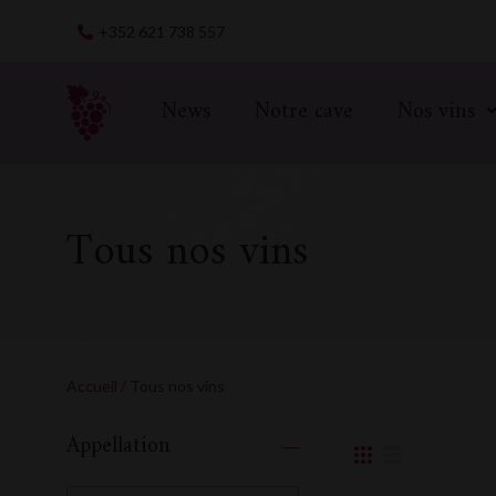
Skip
+352 621 738 557
to
content
News
Notre cave
Nos vins
Tous nos vins
Accueil
/ Tous nos vins
Appellation