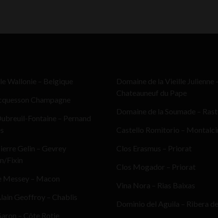
le Wallonie – Belgique
Domaine de la Vieille Julienne 
Chateauneuf du Pape
cquesson Champagne
Domaine de la Soumade – Ras
ubreuil-Fontaine – Pernand
es
Castello Romitorio – Montalc
erre Gelin – Gevrey
Clos Erasmus – Priorat
n/Fixin
Clos Mogador – Priorat
e Messey – Macon
Vina Nora – Rias Baixas
ain Geoffroy – Chablis
Dominio del Aguila – Ribera d
aron – Côte Rotie