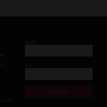
–
Email*
teau
ino
Nom
el Duero