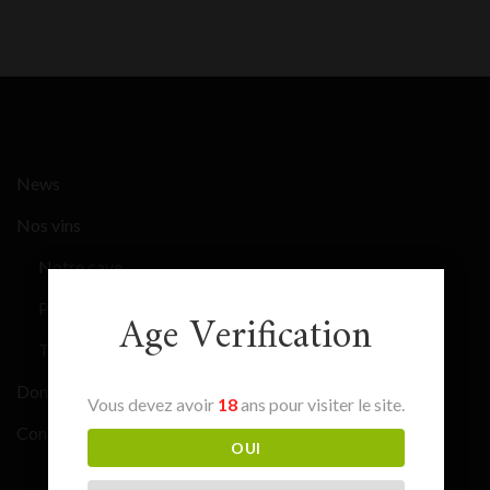
News
Nos vins
Notre cave
Primeurs Bordeaux 2025
Age Verification
Tous nos vins
Domaines & Châteaux
Vous devez avoir
18
ans pour visiter le site.
Contact
OUI