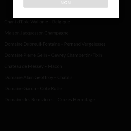
NON
Chant d’Eole Wallonie – Belgique
Maison Jacquesson Champagne
Domaine Dubreuil-Fontaine – Pernand Vergelesses
Domaine Pierre Gelin – Gevrey Chambertin/Fixin
Chateau de Messey – Macon
Domaine Alain Geoffroy – Chablis
Domaine Garon – Côte Rotie
Domaine des Remizieres – Crozes Hermitage