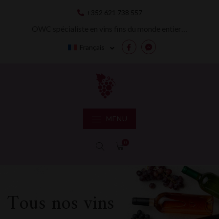
Skip
+352 621 738 557
to
content
OWC spécialiste en vins fins du monde entier…
Français
Facebook
Messenger
MENU
0
Tous nos vins