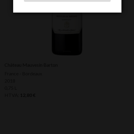
Château Mauvesin Barton
France - Bordeaux
2018
0,75 L
HTVA:
12,80
€