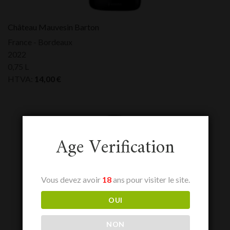
Château Mauvesin Barton
France - Bordeaux
2022
0,75 L
HTVA:
14,00
€
Age Verification
Vous devez avoir
18
ans pour visiter le site.
OUI
NON