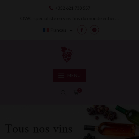
Skip
+352 621 738 557
to
content
OWC spécialiste en vins fins du monde entier…
Français
Facebook
Messenger
MENU
0
Tous nos vins