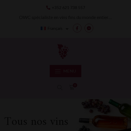
Skip
+352 621 738 557
to
content
OWC spécialiste en vins fins du monde entier…
Français
Facebook
Messenger
MENU
0
Tous nos vins