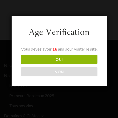
Age Verification
Vous devez avoir
18
ans pour visiter le site.
OUI
News
NON
Nos vins
Notre cave
Primeurs Bordeaux 2025
Tous nos vins
Domaines & Châteaux