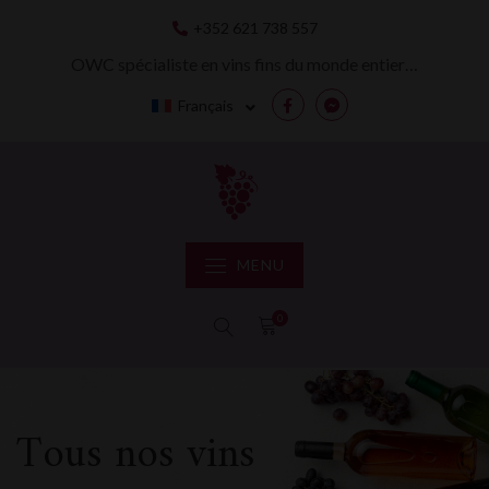
Skip
+352 621 738 557
to
content
OWC spécialiste en vins fins du monde entier…
Français
Facebook
Messenger
MENU
0
Tous nos vins