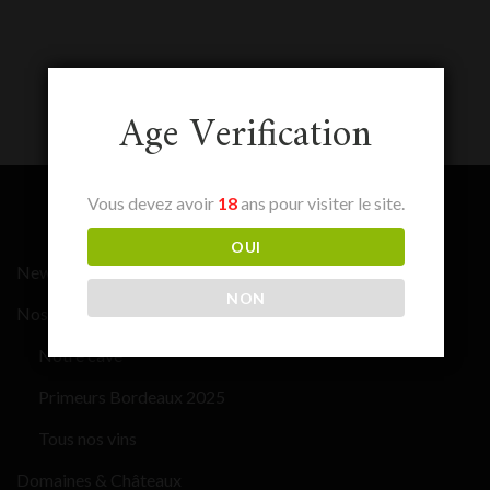
Age Verification
Vous devez avoir
18
ans pour visiter le site.
OUI
News
NON
Nos vins
Notre cave
Primeurs Bordeaux 2025
Tous nos vins
Domaines & Châteaux