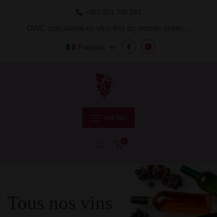
Skip
+352 621 738 557
to
content
OWC spécialiste en vins fins du monde entier…
Français
Facebook
Messenger
MENU
0
Tous nos vins