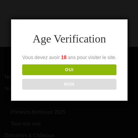
Age Verification
Vous devez avoir
18
ans pour visiter le site.
OUI
News
NON
Nos vins
Notre cave
Primeurs Bordeaux 2025
Tous nos vins
Domaines & Châteaux