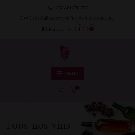
Skip
+352 621 738 557
to
content
OWC spécialiste en vins fins du monde entier…
Français
Facebook
Messenger
MENU
0
Tous nos vins