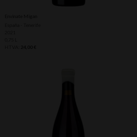
Envinate Migan
España - Tenerife
2021
0,75 L
HTVA:
24,00
€