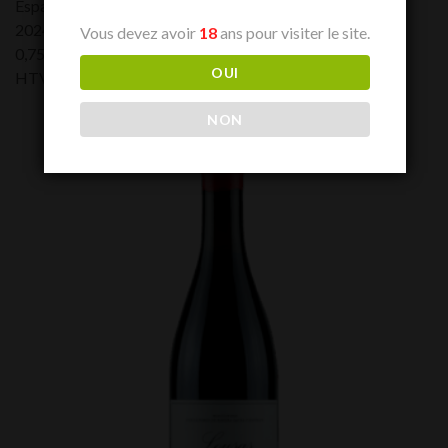
España - Tenerife
2024
Vous devez avoir
18
ans pour visiter le site.
0,75 L
OUI
HTVA:
59,00
€
NON