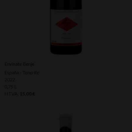
Envinate Benje
España - Tenerife
2022
0,75 L
HTVA:
15,00
€