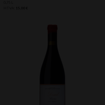
0,75 L
HTVA:
15,00
€