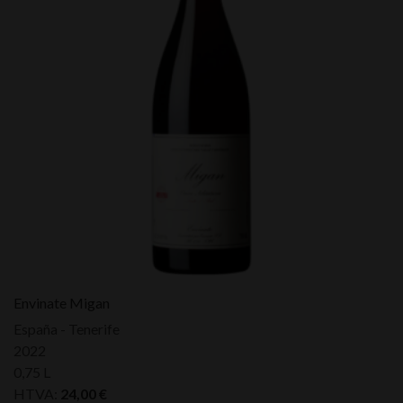
Envinate Migan
España - Tenerife
2022
0,75 L
HTVA:
24,00
€