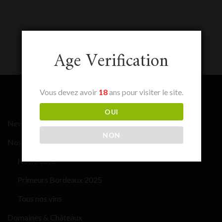
Age Verification
Vous devez avoir
18
ans pour visiter le site.
OUI
News
NON
Nos vins
Notre cave
Primeurs Bordeaux 2025
Tous nos vins
Domaines & Châteaux