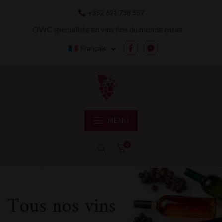
Skip
+352 621 738 557
to
content
OWC spécialiste en vins fins du monde entier…
Français
Facebook
Messenger
MENU
0
Tous nos vins