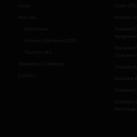
News
Chant d’Eo
Nos vins
Maison Ja
Notre cave
Domaine D
Vergeless
Primeurs Bordeaux 2025
Domaine Pi
Tous nos vins
Chamberti
Domaines & Châteaux
Chateau d
Contact
Domaine Al
Domaine G
Domaine d
Hermitag