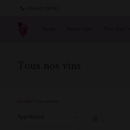
Skip
+352 621 738 557
to
content
News
Notre cave
Nos vins
Tous nos vins
Accueil
/ Tous nos vins
Appellation