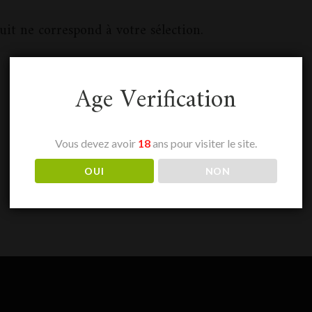
it ne correspond à votre sélection.
Age Verification
Vous devez avoir
18
ans pour visiter le site.
OUI
NON