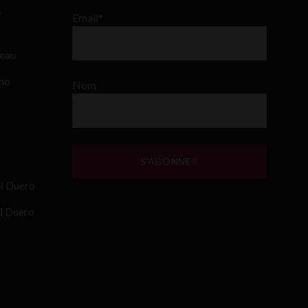
–
Email*
teau
ino
Nom
el Duero
l Duero