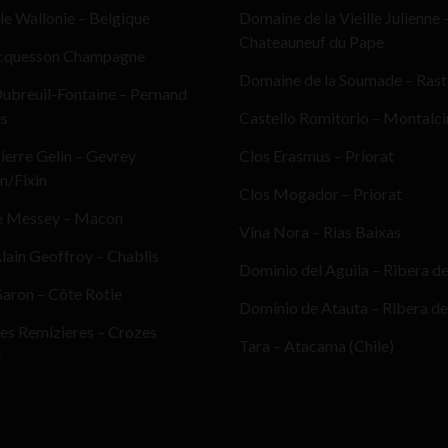
le Wallonie – Belgique
Domaine de la Vieille Julienne 
Chateauneuf du Pape
cquesson Champagne
Domaine de la Soumade – Ras
ubreuil-Fontaine – Pernand
es
Castello Romitorio – Montalc
erre Gelin – Gevrey
Clos Erasmus – Priorat
n/Fixin
Clos Mogador – Priorat
e Messey – Macon
Vina Nora – Rias Baixas
ain Geoffroy – Chablis
Dominio del Aguila – Ribera d
aron – Côte Rotie
Dominio de Atauta – Ribera de
es Remizieres – Crozes
Tara – Atacama (Chile)
e