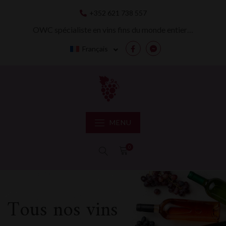
Skip
+352 621 738 557
to
content
OWC spécialiste en vins fins du monde entier…
Français
Facebook
Messenger
MENU
0
Tous nos vins