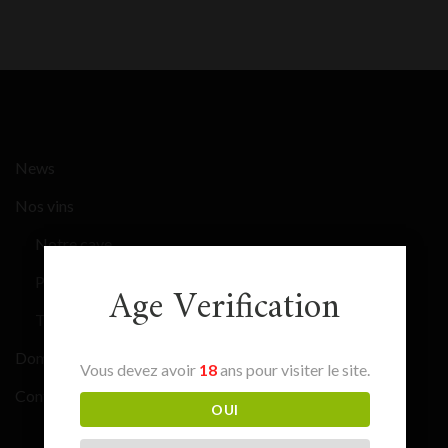
News
Nos vins
Notre cave
Primeurs Bordeaux 2025
Age Verification
Tous nos vins
Domaines & Châteaux
Vous devez avoir
18
ans pour visiter le site.
Contact
OUI