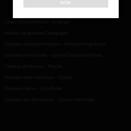
NON
Chant d’Eole Wallonie – Belgique
Maison Jacquesson Champagne
Domaine Dubreuil-Fontaine – Pernand Vergelesses
Domaine Pierre Gelin – Gevrey Chambertin/Fixin
Chateau de Messey – Macon
Domaine Alain Geoffroy – Chablis
Domaine Garon – Côte Rotie
Domaine des Remizieres – Crozes Hermitage