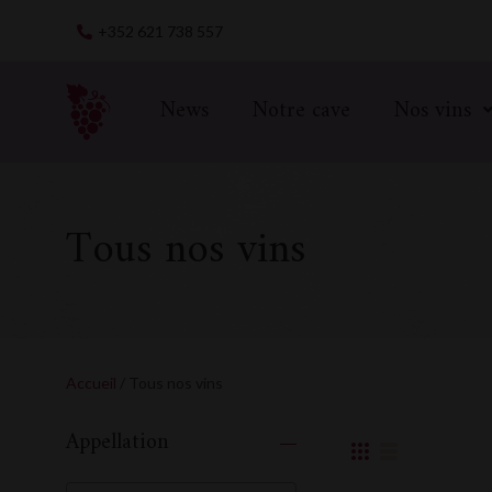
Skip
+352 621 738 557
to
content
News
Notre cave
Nos vins
Tous nos vins
Accueil
/ Tous nos vins
Appellation