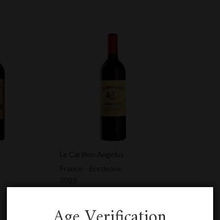
Le Carillon Angelus
France - Bordeaux
2025
0,75 L
HTVA:
67,00
€
Age Verification