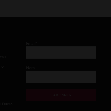
–
Email*
teau
ino
Nom
el Duero