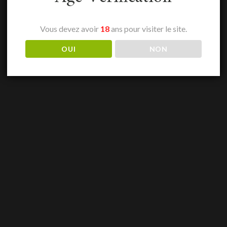
Vous devez avoir
18
ans pour visiter le site.
OUI
NON