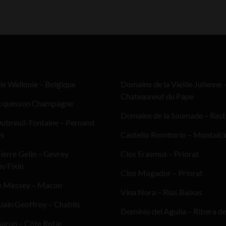
le Wallonie – Belgique
Domaine de la Vieille Julienne 
Chateauneuf du Pape
cquesson Champagne
Domaine de la Soumade – Ras
ubreuil-Fontaine – Pernand
es
Castello Romitorio – Montalc
erre Gelin – Gevrey
Clos Erasmus – Priorat
n/Fixin
Clos Mogador – Priorat
e Messey – Macon
Vina Nora – Rias Baixas
ain Geoffroy – Chablis
Dominio del Aguila – Ribera d
aron – Côte Rotie