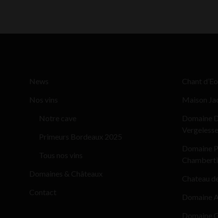
News
Chant d’Eo
Nos vins
Maison Ja
Notre cave
Domaine D
Vergeless
Primeurs Bordeaux 2025
Domaine Pi
Tous nos vins
Chamberti
Domaines & Châteaux
Chateau d
Contact
Domaine Al
Domaine G