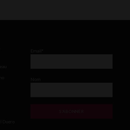
–
Email*
teau
ino
Nom
el Duero