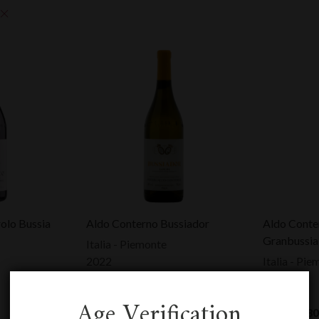
olo Bussia
Aldo Conterno Bussiador
Aldo Conte
Granbussia
Italia - Piemonte
2022
Italia - Pi
0,75 L
2015
HTVA:
69,00
€
0,75 L
Age Verification
HTVA:
480