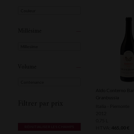
Couleur
Millésime
Millesime
Volume
Contenance
Aldo Conterno Bar
Granbussia
Filtrer par prix
Italia - Piemonte
2012
0,75 L
RÉINITIALISER LES CHAMPS
HTVA:
465,00
€