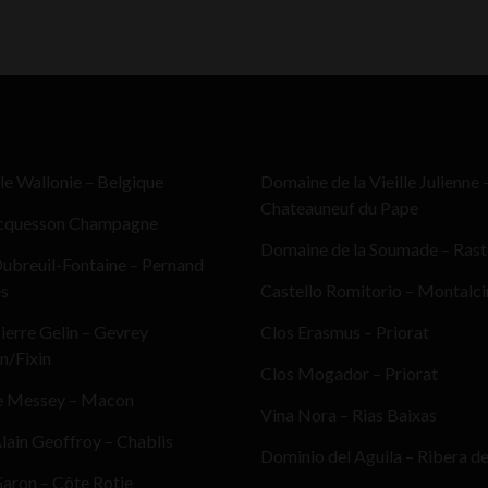
le Wallonie – Belgique
Domaine de la Vieille Julienne 
Chateauneuf du Pape
cquesson Champagne
Domaine de la Soumade – Ras
ubreuil-Fontaine – Pernand
es
Castello Romitorio – Montalc
erre Gelin – Gevrey
Clos Erasmus – Priorat
n/Fixin
Clos Mogador – Priorat
e Messey – Macon
Vina Nora – Rias Baixas
ain Geoffroy – Chablis
Dominio del Aguila – Ribera d
aron – Côte Rotie