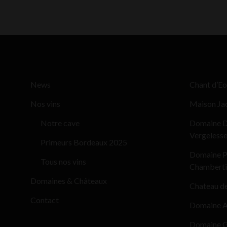
News
Chant d’Eo
Nos vins
Maison Ja
Notre cave
Domaine D
Vergeless
Primeurs Bordeaux 2025
Domaine Pi
Tous nos vins
Chamberti
Domaines & Châteaux
Chateau d
Contact
Domaine Al
Domaine G