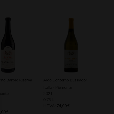
rno Barolo Riserva
Aldo Conterno Bussiador
Italia - Piemonte
emonte
2021
0,75 L
HTVA:
74,00
€
,00
€