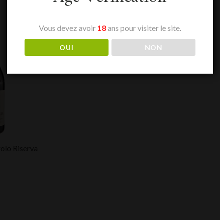
Vous devez avoir
18
ans pour visiter le site.
OUI
NON
olo Riserva