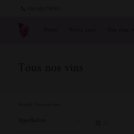
Skip
+352 621 738 557
to
content
News
Notre cave
Nos vins
Tous nos vins
Accueil
/ Tous nos vins
Appellation