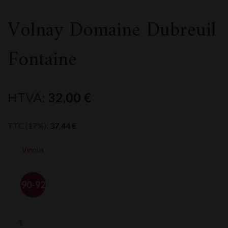
Volnay Domaine Dubreuil
Fontaine
HTVA:
32,00
€
TTC (17%):
37,44
€
Vinous
90-92
quantité
de