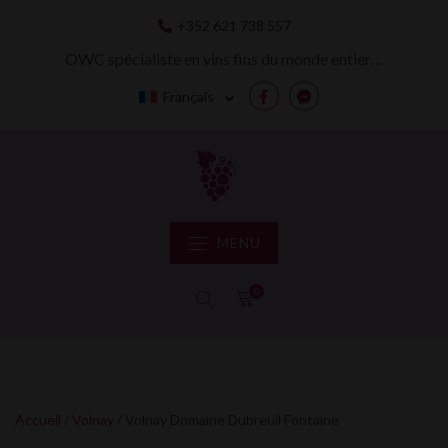
Skip
+352 621 738 557
to
content
OWC spécialiste en vins fins du monde entier…
Français
Facebook
Messenger
MENU
0
Accueil
/
Volnay
/ Volnay Domaine Dubreuil Fontaine