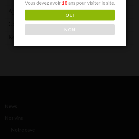
Vous devez avoir
18
ans pour visiter le site.
Appellation
Volnay
OUI
Couleur
Rouge
NON
Region
Bourgogne
News
Nos vins
Notre cave