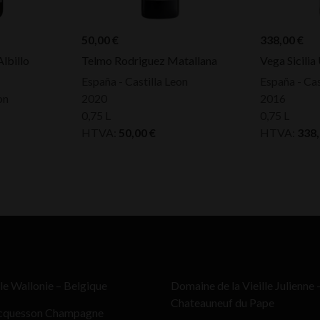
50,00
€
338,00
€
lbillo
Telmo Rodriguez Matallana
Vega Sicilia
España - Castilla Leon
España - Cas
on
2020
2016
0,75 L
0,75 L
HTVA:
50,00
€
HTVA:
338
le Wallonie – Belgique
Domaine de la Vieille Julienne 
Chateauneuf du Pape
cquesson Champagne