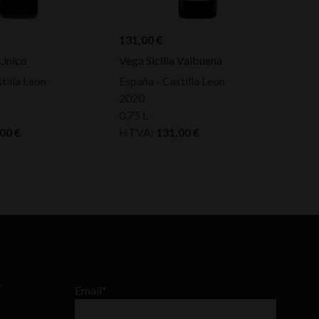
131,00
€
 Unico
Vega Sicilia Valbuena
tilla Leon
España - Castilla Leon
2020
0,75 L
,00
€
HTVA:
131,00
€
–
Email*