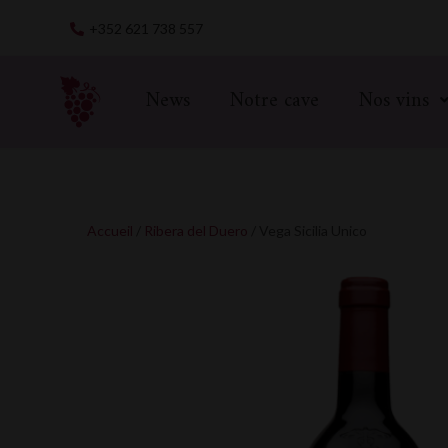
Skip
+352 621 738 557
to
content
News
Notre cave
Nos vins
Accueil
/
Ribera del Duero
/ Vega Sicilia Unico