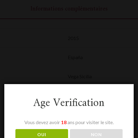
Informations complémentaires
2015
España
Vega Sicilia
0,75 L
Age Verification
Ribera del Duero
Vous devez avoir
18
ans pour visiter le site.
Rouge
OUI
NON