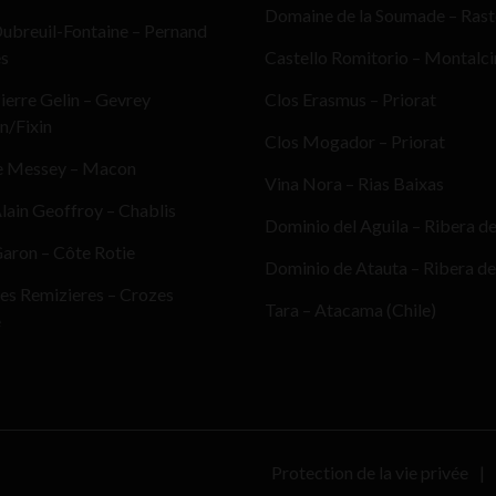
Domaine de la Soumade – Ras
ubreuil-Fontaine – Pernand
es
Castello Romitorio – Montalc
erre Gelin – Gevrey
Clos Erasmus – Priorat
n/Fixin
Clos Mogador – Priorat
e Messey – Macon
Vina Nora – Rias Baixas
ain Geoffroy – Chablis
Dominio del Aguila – Ribera d
aron – Côte Rotie
Dominio de Atauta – Ribera de
es Remizieres – Crozes
Tara – Atacama (Chile)
e
Protection de la vie privée