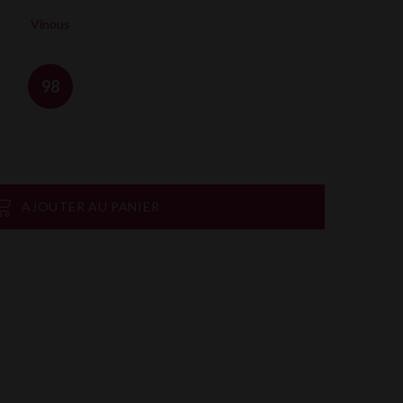
Vinous
98
AJOUTER AU PANIER
on
rtager