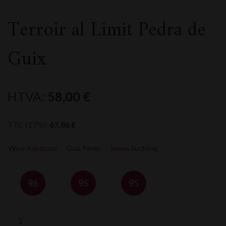
Terroir al Limit Pedra de
Guix
HTVA:
58,00
€
TTC (17%):
67,86
€
Wine Advocate
Guia Penin
James Suckling
96
95
95
quantité
de