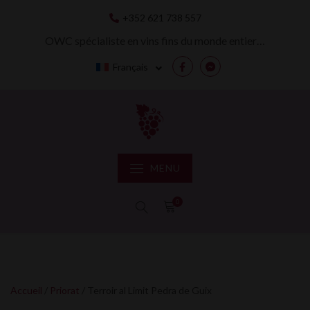
Skip
+352 621 738 557
to
content
OWC spécialiste en vins fins du monde entier…
Français
Facebook
Messenger
MENU
0
Accueil
/
Priorat
/ Terroir al Limit Pedra de Guix