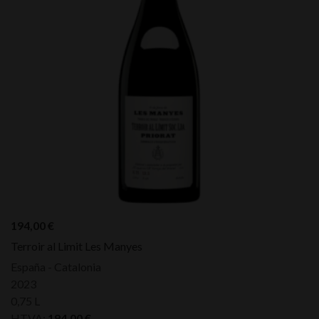
194,00
€
Terroir al Limit Les Manyes
España - Catalonia
2023
0,75 L
HTVA:
194,00
€