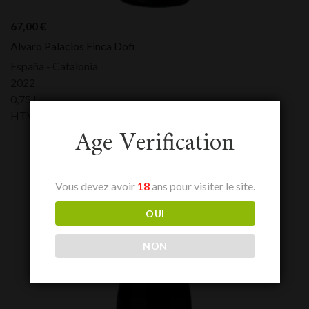
67,00
€
Alvaro Palacios Finca Dofi
España - Catalonia
2022
0,75 L
HTVA:
67,00
€
Age Verification
Vous devez avoir
18
ans pour visiter le site.
OUI
NON