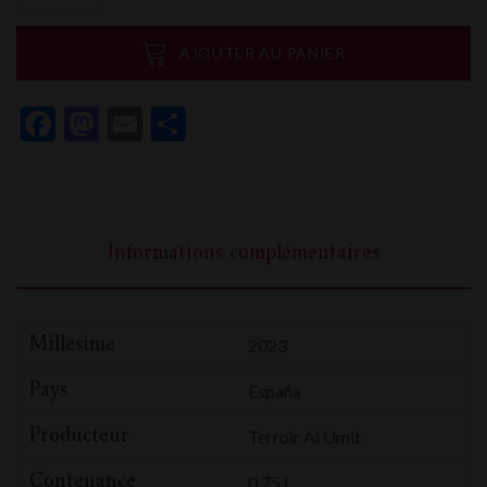
Terroir
al
AJOUTER AU PANIER
Limit
Pedra
Facebook
Mastodon
Email
Partager
de
Guix
Informations complémentaires
Millesime
2023
Pays
España
Producteur
Terroir Al Limit
Contenance
0,75 L