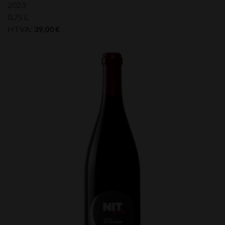
2023
0,75 L
HTVA:
39,00
€