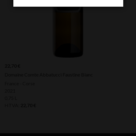
22,70
€
Domaine Comte Abbatucci Faustine Blanc
France - Corse
2021
0,75 L
HTVA:
22,70
€