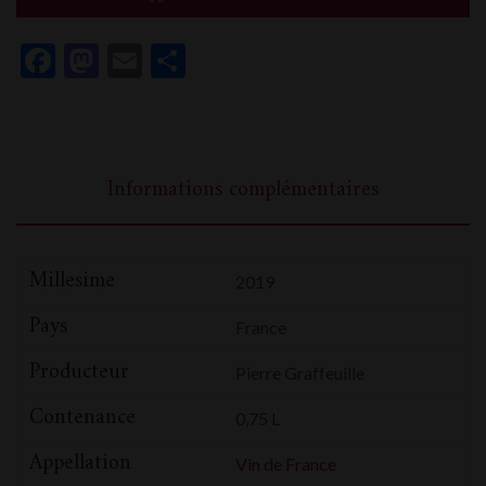
Odyssee
Facebook
Mastodon
Email
Partager
Informations complémentaires
Millesime
2019
Pays
France
Producteur
Pierre Graffeuille
Contenance
0,75 L
Appellation
Vin de France