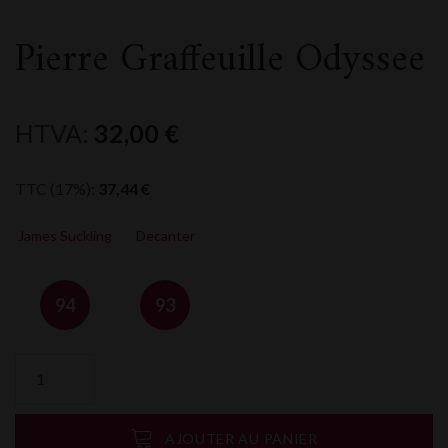
Pierre Graffeuille Odyssee
HTVA:
32,00
€
TTC (17%):
37,44
€
James Suckling
Decanter
94
93
quantité
de
Pierre
Graffeuille
AJOUTER AU PANIER