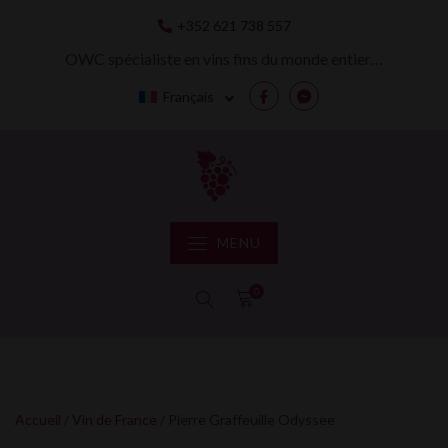
Skip
+352 621 738 557
to
content
OWC spécialiste en vins fins du monde entier…
Français
Facebook
Messenger
MENU
0
Accueil
/
Vin de France
/ Pierre Graffeuille Odyssee