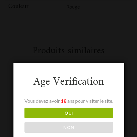
Couleur
Rouge
Produits similaires
Age Verification
Vous devez avoir
18
ans pour visiter le site.
OUI
NON