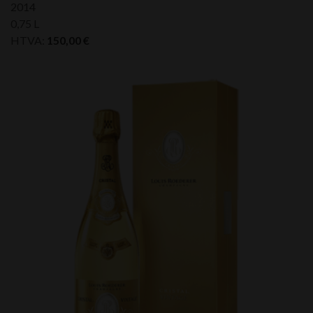
2014
0,75 L
HTVA:
150,00
€