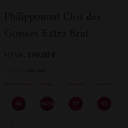
Philipponnat Clos des
Goisses Extra Brut
HTVA:
190,00
€
TTC (17%):
222,30
€
Wine Advocate
Vinous
Decanter
Jane Anson
96
94-96
97
97
quantité
de