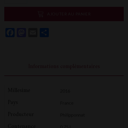
Philipponnat
Clos
AJOUTER AU PANIER
des
Goisses
Facebook
Mastodon
Email
Partager
Extra
Brut
Informations complémentaires
Millesime
2016
Pays
France
Producteur
Philipponnat
Contenance
0,75 L