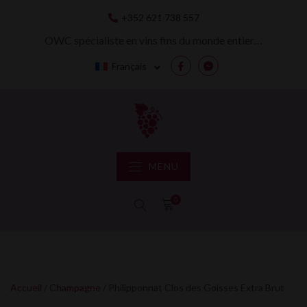
Skip
+352 621 738 557
to
content
OWC spécialiste en vins fins du monde entier…
Français
Facebook
Messenger
MENU
0
Accueil
/
Champagne
/ Philipponnat Clos des Goisses Extra Brut