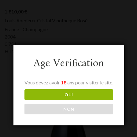
1.810,00
€
Louis Roederer Cristal Vinotheque Rosé
France - Champagne
2004
0,75 L
HTVA:
1.810,00
€
Age Verification
Vous devez avoir
18
ans pour visiter le site.
OUI
NON