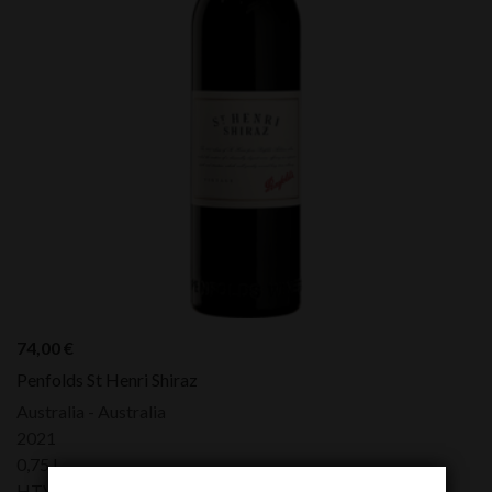
74,00
€
Penfolds St Henri Shiraz
Australia - Australia
2021
0,75 L
HTVA:
74,00
€