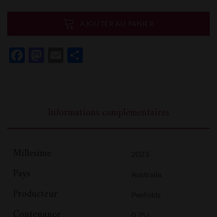
Penfolds
Yattarna
AJOUTER AU PANIER
Chardonnay
Facebook
Mastodon
Email
Partager
Informations complémentaires
Millesime
2023
Pays
Australia
Producteur
Penfolds
Contenance
0,75 L