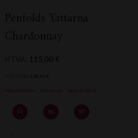
Penfolds Yattarna
Chardonnay
HTVA:
115,00
€
TTC (17%):
134,55
€
Wine Advocate
Jane Anson
James Suckling
97
96
97
quantité
de