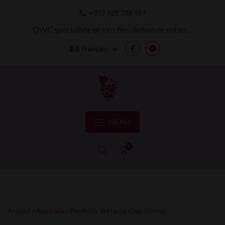
Skip
+352 621 738 557
to
content
OWC spécialiste en vins fins du monde entier…
Français
Facebook
Messenger
MENU
0
Accueil
/
Australia
/ Penfolds Yattarna Chardonnay