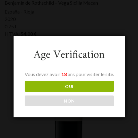
Benjamin de Rothschild – Vega Sicilia Macan
España - Rioja
2020
0,75 L
HTVA:
54,00
€
Age Verification
Vous devez avoir
18
ans pour visiter le site.
OUI
NON