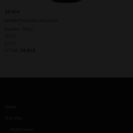
24,00
€
Artuke Finca de Los Locos
España - Rioja
2023
0,75 L
HTVA:
24,00
€
News
Nos vins
Notre cave