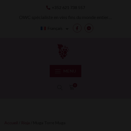
Skip
+352 621 738 557
to
content
OWC spécialiste en vins fins du monde entier…
Français
Facebook
Messenger
MENU
0
Accueil
/
Rioja
/ Muga Torre Muga