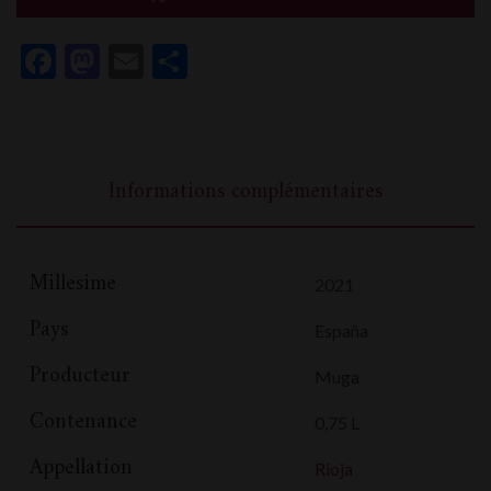
Muga
Facebook
Mastodon
Email
Partager
Informations complémentaires
Millesime
2021
Pays
España
Producteur
Muga
Contenance
0,75 L
Appellation
Rioja