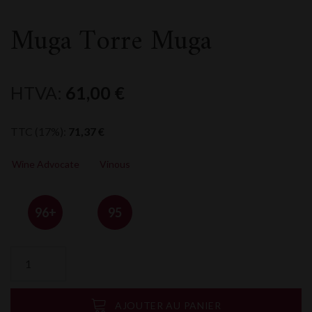
Muga Torre Muga
HTVA:
61,00
€
TTC (17%):
71,37
€
Wine Advocate
Vinous
96+
95
quantité
de
Muga
Torre
AJOUTER AU PANIER