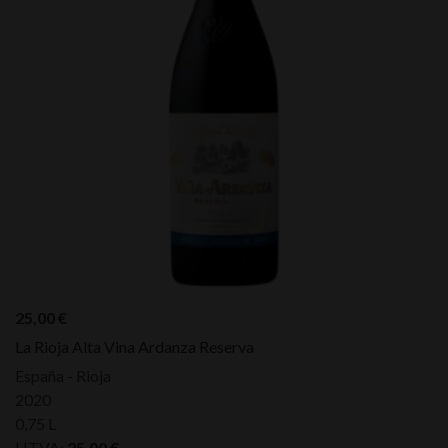
25,00
€
La Rioja Alta Vina Ardanza Reserva
España - Rioja
2020
0,75 L
HTVA:
25,00
€