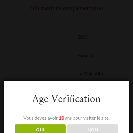
Informations complémentaires
2020
España
La Rioja Alta
0,75 L
Age Verification
Rioja
Vous devez avoir
18
ans pour visiter le site.
Rouge
OUI
NON