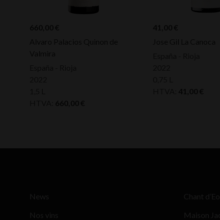
660,00
€
41,00
€
Alvaro Palacios Quinon de
Jose Gil La Canoca
Valmira
España - Rioja
España - Rioja
2022
2022
0,75 L
1,5 L
HTVA:
41,00
€
HTVA:
660,00
€
News
Chant d’Eo
Nos vins
Maison Ja