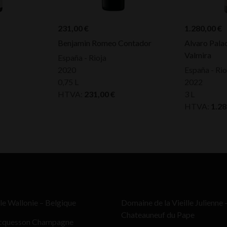
231,00
€
1.280,00
€
Benjamin Romeo Contador
Alvaro Pala
Valmira
España - Rioja
2020
España - Rio
0,75 L
2022
HTVA:
231,00
€
3 L
HTVA:
1.2
le Wallonie – Belgique
Domaine de la Vieille Julienne 
Chateauneuf du Pape
cquesson Champagne