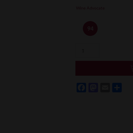
Wine Advocate
94
quantité
de
La
Rioja
Alta
Vina
Facebook
Mastod
Email
Pa
Ardanza
Reserva