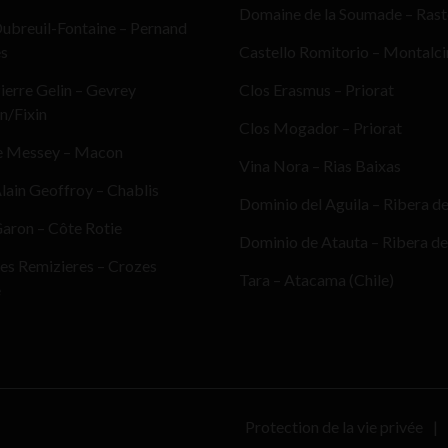
Domaine de la Soumade – Ras
ubreuil-Fontaine – Pernand
es
Castello Romitorio – Montalc
erre Gelin – Gevrey
Clos Erasmus – Priorat
n/Fixin
Clos Mogador – Priorat
e Messey – Macon
Vina Nora – Rias Baixas
ain Geoffroy – Chablis
Dominio del Aguila – Ribera d
aron – Côte Rotie
Dominio de Atauta – Ribera de
es Remizieres – Crozes
Tara – Atacama (Chile)
e
Protection de la vie privée