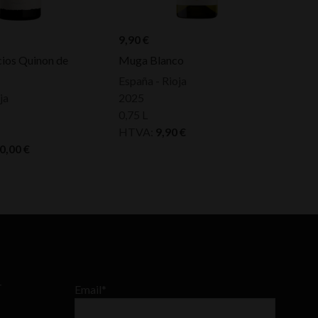
9,90
€
cios Quinon de
Muga Blanco
España - Rioja
ja
2025
0,75 L
HTVA:
9,90
€
80,00
€
–
Email*