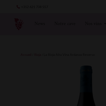
Skip
+352 621 738 557
to
content
News
Notre cave
Nos vins
Accueil
/
Rioja
/ La Rioja Alta Vina Ardanza Reserva