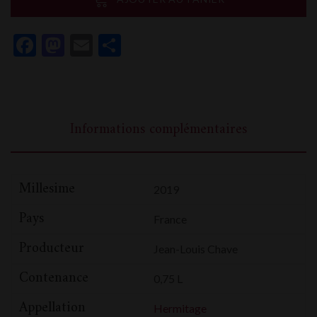
Chave
Selection
Facebook
Mastodon
Email
Partager
Hermitage
"Farconnet"
Informations complémentaires
Millesime
2019
Pays
France
Producteur
Jean-Louis Chave
Contenance
0,75 L
Appellation
Hermitage