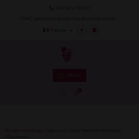
Skip
+352 621 738 557
to
content
OWC spécialiste en vins fins du monde entier…
Français
Facebook
Messenger
MENU
0
Accueil
/
Hermitage
/ Jean-Louis Chave Selection Hermitage
« Farconnet »