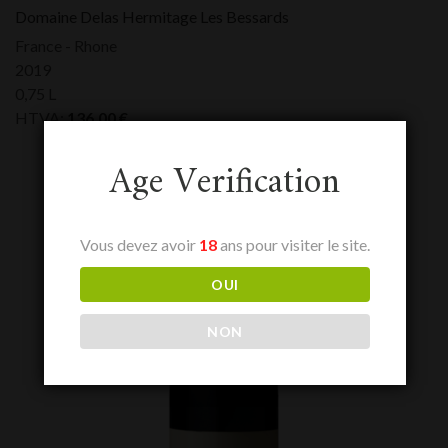
Domaine Delas Hermitage Les Bessards
France - Rhone
2019
0,75 L
HTVA:
136,00
€
Age Verification
Vous devez avoir
18
ans pour visiter le site.
OUI
NON