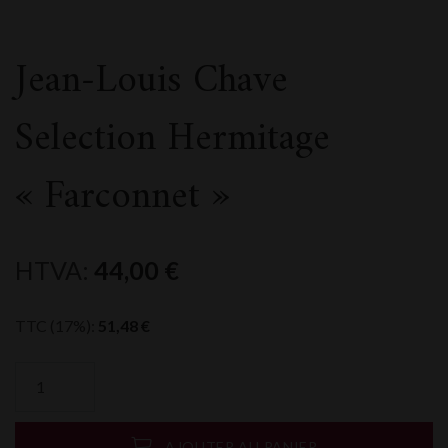
Jean-Louis Chave
Selection Hermitage
« Farconnet »
HTVA:
44,00
€
TTC (17%):
51,48
€
quantité
de
Jean-
Louis
AJOUTER AU PANIER