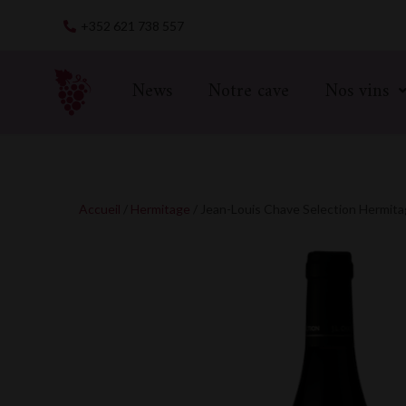
Skip
+352 621 738 557
to
content
News
Notre cave
Nos vins
Accueil
/
Hermitage
/ Jean-Louis Chave Selection Hermita