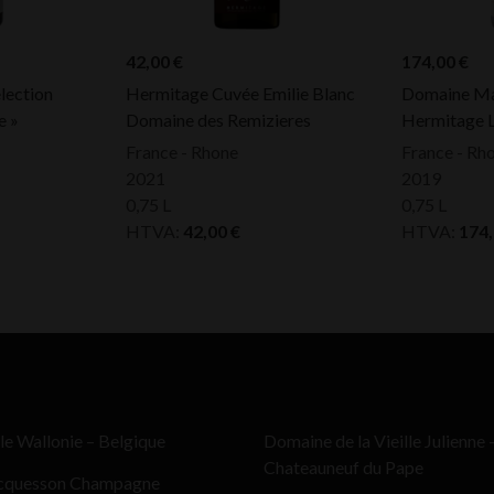
42,00
€
174,00
€
lection
Hermitage Cuvée Emilie Blanc
Domaine Ma
e »
Domaine des Remizieres
Hermitage L
France - Rhone
France - Rh
2021
2019
0,75 L
0,75 L
HTVA:
42,00
€
HTVA:
174
le Wallonie – Belgique
Domaine de la Vieille Julienne 
Chateauneuf du Pape
cquesson Champagne