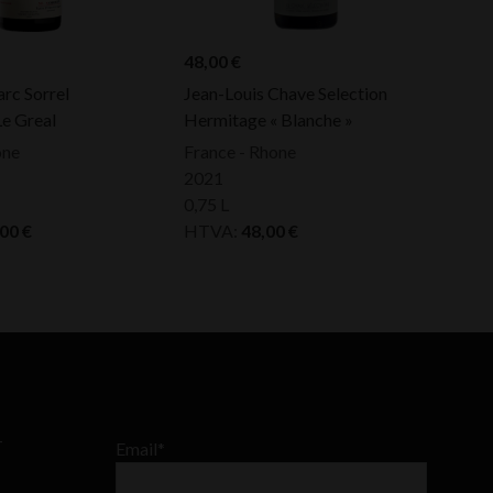
48,00
€
rc Sorrel
Jean-Louis Chave Selection
e Greal
Hermitage « Blanche »
one
France - Rhone
2021
0,75 L
,00
€
HTVA:
48,00
€
–
Email*