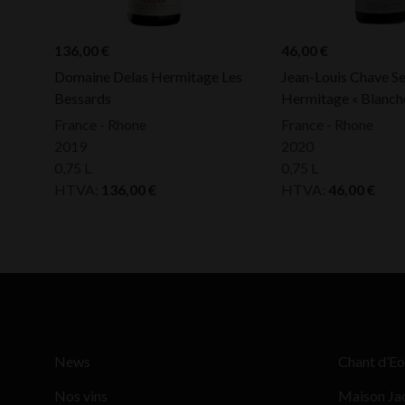
136,00
€
46,00
€
Domaine Delas Hermitage Les
Jean-Louis Chave Se
Bessards
Hermitage « Blanch
France - Rhone
France - Rhone
2019
2020
0,75 L
0,75 L
HTVA:
136,00
€
HTVA:
46,00
€
News
Chant d’Eo
Nos vins
Maison Ja