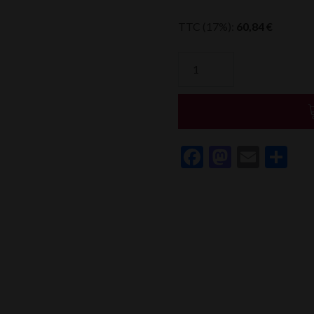
TTC (17%):
60,84
€
quantité
de
Jean-
Louis
Chave
Selection
Facebook
Mastod
Email
Pa
Hermitage
"Farconnet"