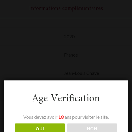
Informations complémentaires
2020
France
Jean-Louis Chave
0,75 L
Age Verification
Hermitage
Vous devez avoir
18
ans pour visiter le site.
Rouge
OUI
NON