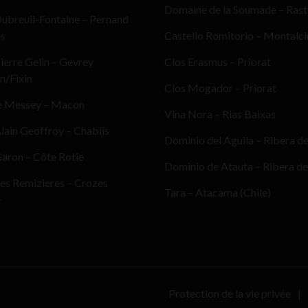
Domaine de la Soumade – Ras
ubreuil-Fontaine – Pernand
es
Castello Romitorio – Montalc
erre Gelin – Gevrey
Clos Erasmus – Priorat
n/Fixin
Clos Mogador – Priorat
e Messey – Macon
Vina Nora – Rias Baixas
ain Geoffroy – Chablis
Dominio del Aguila – Ribera d
aron – Côte Rotie
Dominio de Atauta – Ribera de
es Remizieres – Crozes
Tara – Atacama (Chile)
e
Protection de la vie privée