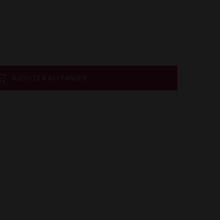
AJOUTER AU PANIER
on
rtager