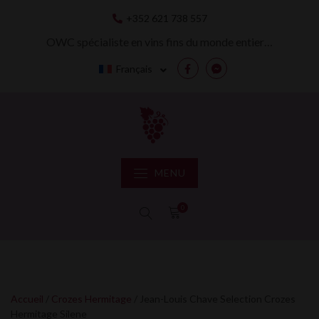
Skip
+352 621 738 557
to
content
OWC spécialiste en vins fins du monde entier…
Français
Facebook
Messenger
MENU
0
Accueil
/
Crozes Hermitage
/ Jean-Louis Chave Selection Crozes
Hermitage Silene