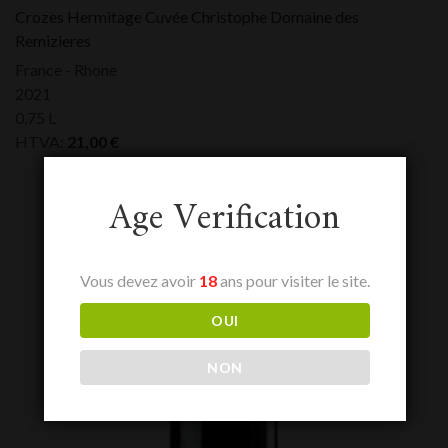
Crozes Hermitage Cuvée Christophe Domaine des
Remizieres
France - Rhone
2021
0,75 L
HTVA:
21,00
€
Age Verification
Vous devez avoir
18
ans pour visiter le site.
OUI
NON