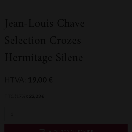
Jean-Louis Chave
Selection Crozes
Hermitage Silene
HTVA:
19,00
€
TTC (17%):
22,23
€
quantité
de
Jean-
Louis
AJOUTER AU PANIER