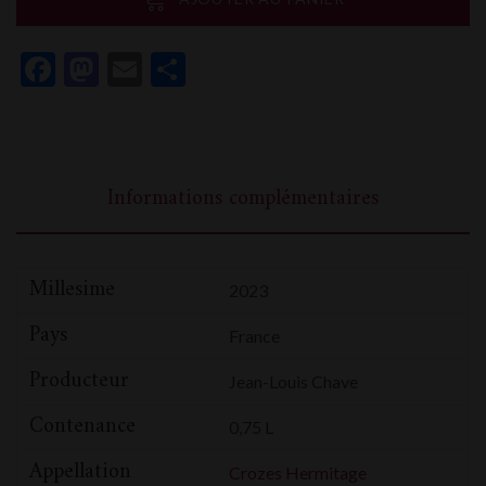
Chave
Selection
Facebook
Mastodon
Email
Partager
Crozes
Hermitage
Silene
Informations complémentaires
Millesime
2023
Pays
France
Producteur
Jean-Louis Chave
Contenance
0,75 L
Appellation
Crozes Hermitage