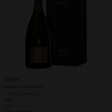
235,00
€
Bollinger RD Extra Brut
France - Champagne
2008
0,75 L
HTVA:
235,00
€