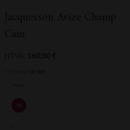
Jacquesson Avize Champ
Cain
HTVA:
160,00
€
TTC (17%):
187,20
€
Vinous
96
quantité
de