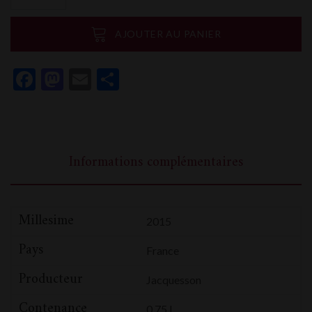
Jacquesson
Avize
AJOUTER AU PANIER
Champ
Cain
Facebook
Mastodon
Email
Partager
Informations complémentaires
Millesime
2015
Pays
France
Producteur
Jacquesson
Contenance
0,75 L