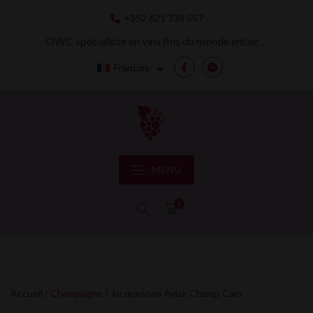
Skip
+352 621 738 557
to
content
OWC spécialiste en vins fins du monde entier…
Français
Facebook
Messenger
MENU
0
Accueil
/
Champagne
/ Jacquesson Avize Champ Cain