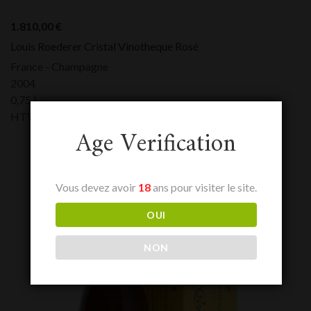
1.810,00
€
Louis Roederer Cristal Vinotheque Rosé
France - Champagne
2004
0,75 L
HTVA:
1.810,00
€
Age Verification
Vous devez avoir
18
ans pour visiter le site.
OUI
NON