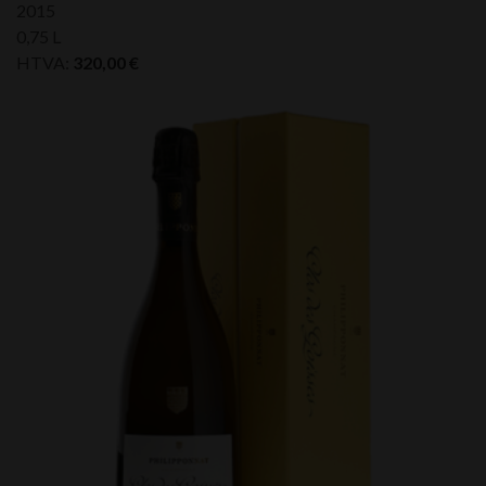
2015
0,75 L
HTVA:
320,00
€