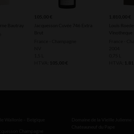
105,00
€
1.810,00
€
rne Bautray
Jacquesson Cuvée 746 Extra
Louis Roeder
Brut
Vinotheque
e
France - Champagne
France - C
NV
2004
1,5 L
0,75 L
HTVA:
105,00
€
HTVA:
1.8
le Wallonie – Belgique
Domaine de la Vieille Julienne 
Chateauneuf du Pape
cquesson Champagne