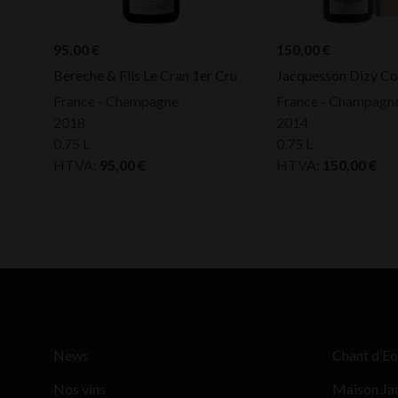
95,00
€
150,00
€
Bereche & Fils Le Cran 1er Cru
Jacquesson Dizy Co
France - Champagne
France - Champagn
2018
2014
0,75 L
0,75 L
HTVA:
95,00
€
HTVA:
150,00
€
News
Chant d’Eo
Nos vins
Maison Ja