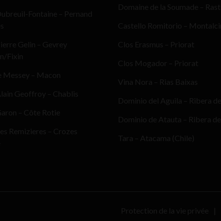
Domaine de la Soumade – Ras
ubreuil-Fontaine – Pernand
es
Castello Romitorio – Montalc
erre Gelin – Gevrey
Clos Erasmus – Priorat
n/Fixin
Clos Mogador – Priorat
e Messey – Macon
Vina Nora – Rias Baixas
ain Geoffroy – Chablis
Dominio del Aguila – Ribera d
aron – Côte Rotie
Dominio de Atauta – Ribera de
es Remizieres – Crozes
Tara – Atacama (Chile)
e
Protection de la vie privée