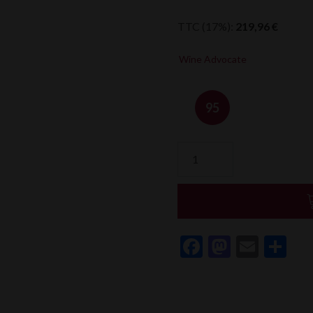
TTC (17%):
219,96
€
Wine Advocate
95
quantité
de
Emmanuel
Brochet
Les
Hautes
Facebook
Mastod
Email
Pa
Vignes