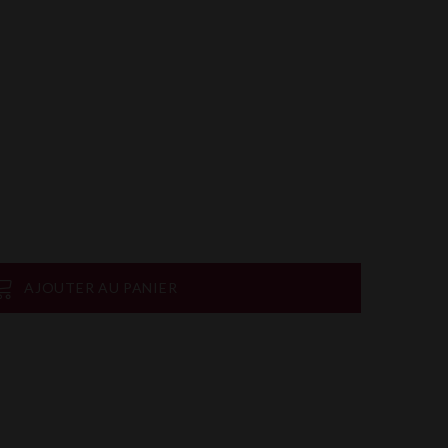
AJOUTER AU PANIER
on
rtager