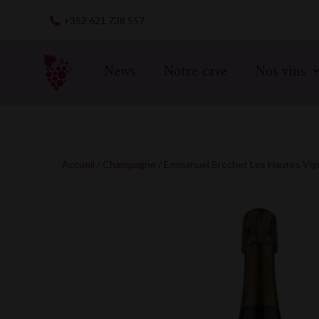
Skip
+352 621 738 557
to
content
News
Notre cave
Nos vins
Accueil
/
Champagne
/ Emmanuel Brochet Les Hautes Vi