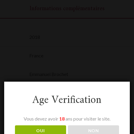
Informations complémentaires
2018
France
Emmanuel Brochet
0,75 L
Age Verification
Champagne
Vous devez avoir
18
ans pour visiter le site.
Blanc, Blanc effervescent, Effervescent
OUI
NON