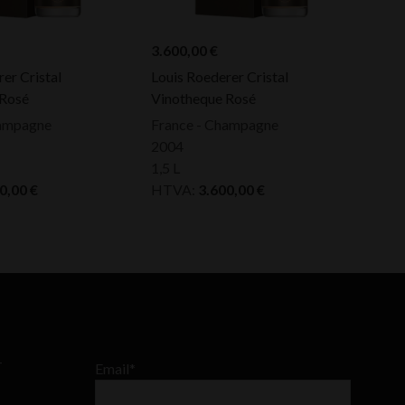
3.600,00
€
er Cristal
Louis Roederer Cristal
 Rosé
Vinotheque Rosé
hampagne
France - Champagne
2004
1,5 L
10,00
€
HTVA:
3.600,00
€
–
Email*