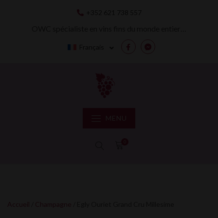
Skip
+352 621 738 557
to
content
OWC spécialiste en vins fins du monde entier…
Français
Facebook
Messenger
MENU
0
Accueil
/
Champagne
/ Egly Ouriet Grand Cru Millesime