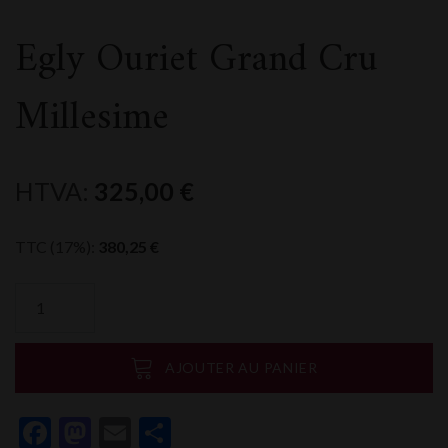
Egly Ouriet Grand Cru
Millesime
HTVA:
325,00
€
TTC (17%):
380,25
€
quantité
de
Egly
Ouriet
AJOUTER AU PANIER
Grand
Cru
Facebook
Mastodon
Email
Partager
Millesime