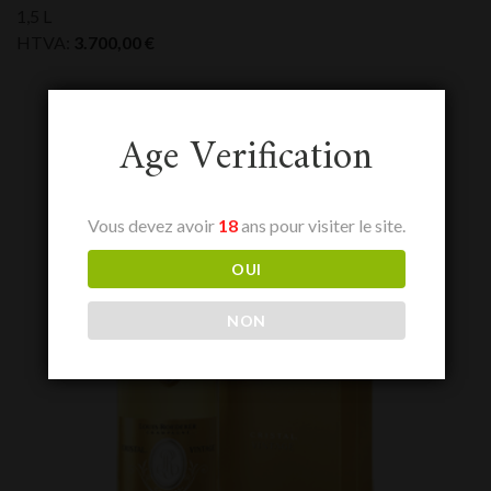
1,5 L
HTVA:
3.700,00
€
Age Verification
Vous devez avoir
18
ans pour visiter le site.
OUI
NON