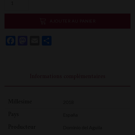
de
Dominio
del
AJOUTER AU PANIER
Aguila
Penas
Facebook
Mastodon
Email
Partager
Aladas
Gran
Reserva
Informations complémentaires
Millesime
2018
Pays
España
Producteur
Dominio del Aguila