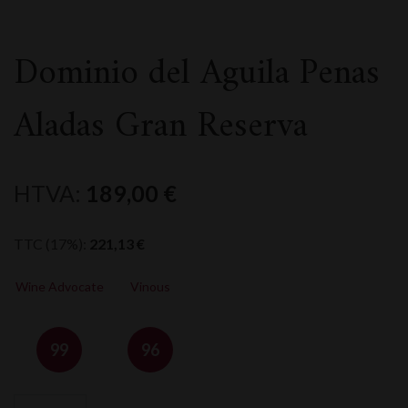
Dominio del Aguila Penas
Aladas Gran Reserva
HTVA:
189,00
€
TTC (17%):
221,13
€
Wine Advocate
Vinous
99
96
quantité