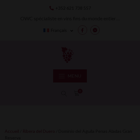
Skip
+352 621 738 557
to
content
OWC spécialiste en vins fins du monde entier…
Français
Facebook
Messenger
MENU
0
Accueil
/
Ribera del Duero
/ Dominio del Aguila Penas Aladas Gran
Reserva