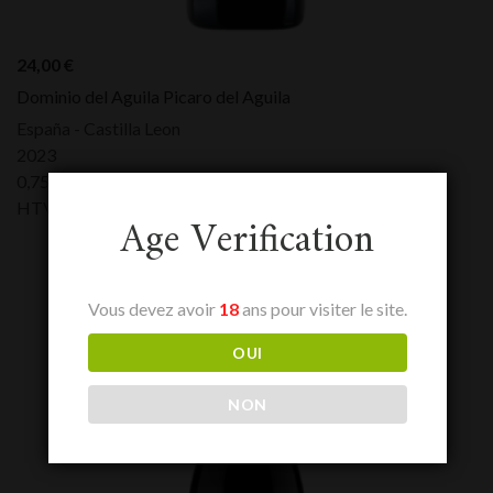
24,00
€
Dominio del Aguila Picaro del Aguila
España - Castilla Leon
2023
0,75 L
HTVA:
24,00
€
Age Verification
Vous devez avoir
18
ans pour visiter le site.
OUI
NON