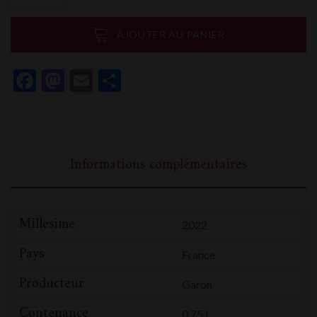
Domaine
Garon
AJOUTER AU PANIER
Côte
Rotie
Facebook
Mastodon
Email
Partager
La
Sybarine
Informations complémentaires
Millesime
2022
Pays
France
Producteur
Garon
Contenance
0,75 L