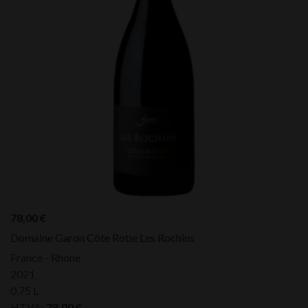
78,00
€
Domaine Garon Côte Rotie Les Rochins
France - Rhone
2021
0,75 L
HTVA:
78,00
€