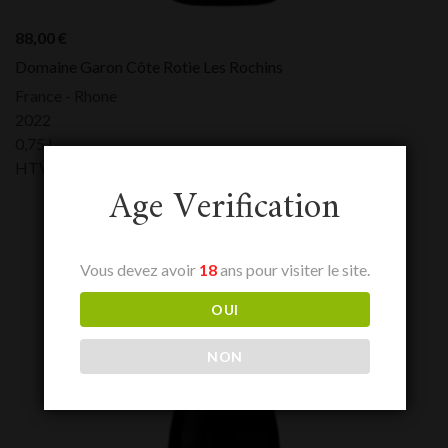
88,00
€
Domaine Garon Côte Rotie Les Rochins
France - Rhone
2022
0,75 L
HTVA:
88,00
€
Age Verification
Vous devez avoir
18
ans pour visiter le site.
OUI
NON