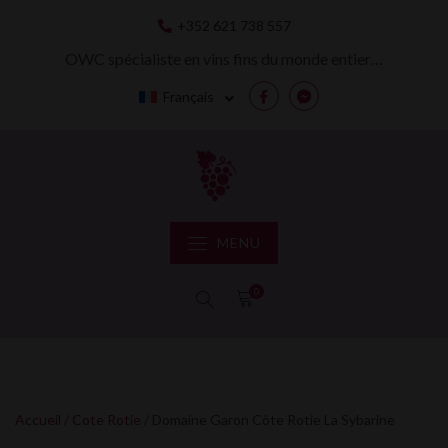
Skip
+352 621 738 557
to
content
OWC spécialiste en vins fins du monde entier…
Français
Facebook
Messenger
MENU
0
Accueil
/
Cote Rotie
/ Domaine Garon Côte Rotie La Sybarine