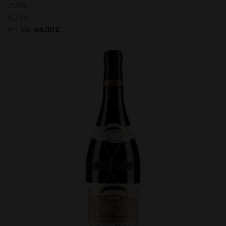
2020
0,75 L
HTVA:
64,00
€