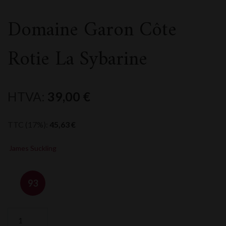
Domaine Garon Côte
Rotie La Sybarine
HTVA:
39,00
€
TTC (17%):
45,63
€
James Suckling
93
quantité
de