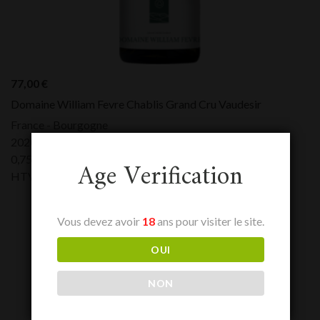
77,00
€
Domaine William Fevre Chablis Grand Cru Vaudesir
France - Bourgogne
2020
0,75 L
Age Verification
HTVA:
77,00
€
Vous devez avoir
18
ans pour visiter le site.
OUI
NON