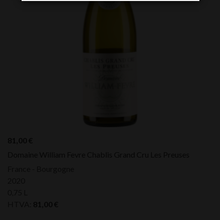
81,00
€
Domaine William Fevre Chablis Grand Cru Les Preuses
France - Bourgogne
2020
0,75 L
HTVA:
81,00
€