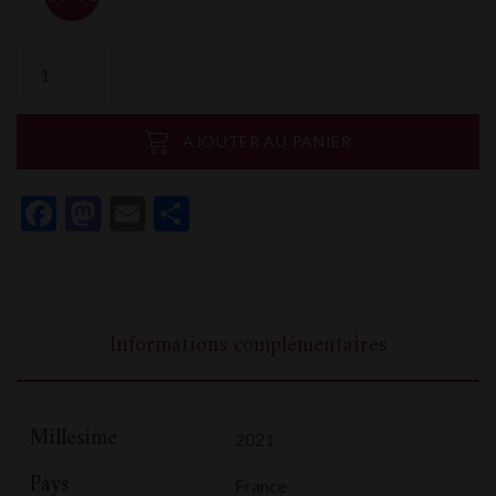
quantité
de
Domaine
François
AJOUTER AU PANIER
Raveneau
Chablis
Facebook
Mastodon
Email
Partager
GC
Les
Clos
Informations complémentaires
Millesime
2021
Pays
France