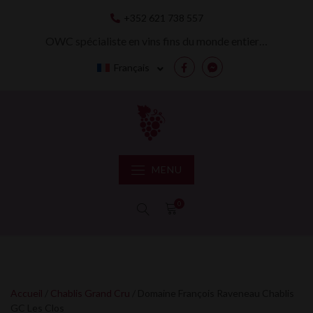
Skip
+352 621 738 557
to
content
OWC spécialiste en vins fins du monde entier…
Français
Facebook
Messenger
MENU
0
Accueil
/
Chablis Grand Cru
/ Domaine François Raveneau Chablis
GC Les Clos