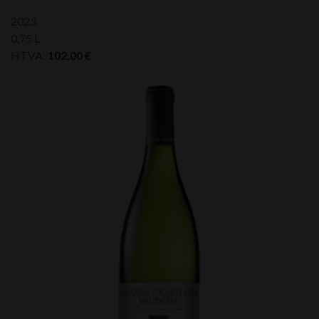
2023
0,75 L
HTVA:
102,00
€