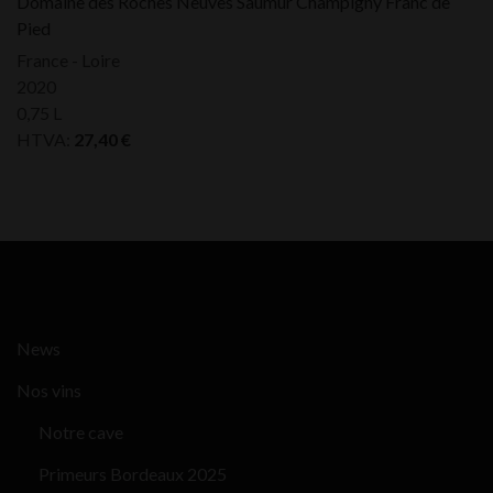
Domaine des Roches Neuves Saumur Champigny Franc de
Pied
France - Loire
2020
0,75 L
HTVA:
27,40
€
News
Nos vins
Notre cave
Primeurs Bordeaux 2025