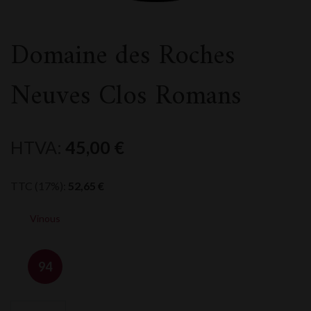
Domaine des Roches
Neuves Clos Romans
HTVA:
45,00
€
TTC (17%):
52,65
€
Vinous
94
quantité