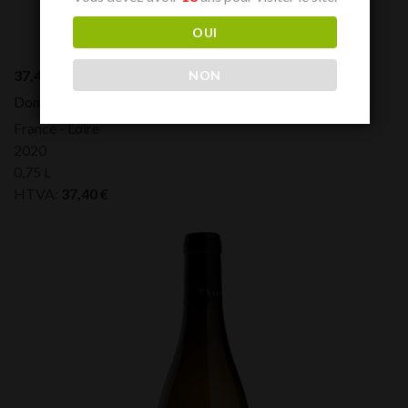
OUI
37,40
€
NON
Domaine des Roches Neuves Saumur L’Echelier Blanc
France - Loire
2020
0,75 L
HTVA:
37,40
€