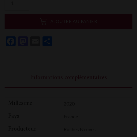
de
Domaine
des
AJOUTER AU PANIER
Roches
Neuves
Facebook
Mastodon
Email
Partager
Clos
Romans
Informations complémentaires
Millesime
2020
Pays
France
Producteur
Roches Neuves