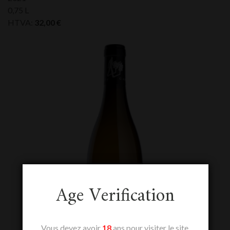
0,75 L
HTVA:
32,00
€
Age Verification
Vous devez avoir
18
ans pour visiter le site.