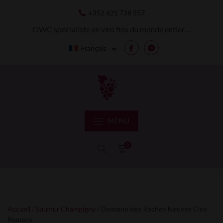
Skip
+352 621 738 557
to
content
OWC spécialiste en vins fins du monde entier…
Français
Facebook
Messenger
MENU
0
Accueil
/
Saumur Champigny
/ Domaine des Roches Neuves Clos
Romans