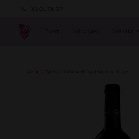
Skip
+352 621 738 557
to
content
News
Notre cave
Nos vins
Accueil
/
Figari
/ Clos Canarelli Figari Amphora Rouge