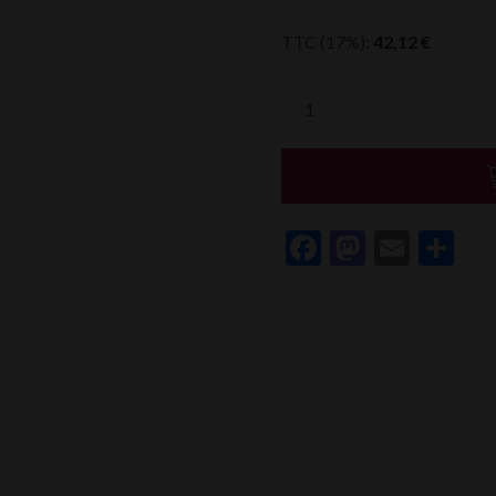
TTC (17%):
42,12
€
quantité
de
Clos
Canarelli
Figari
Amphora
Facebook
Mastod
Email
Pa
Rouge