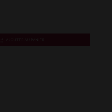
AJOUTER AU PANIER
on
rtager