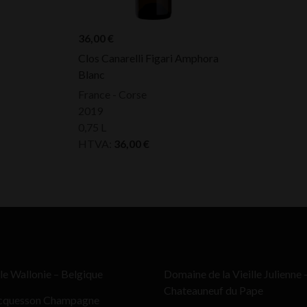
36,00
€
Clos Canarelli Figari Amphora
Blanc
France - Corse
2019
0,75 L
HTVA:
36,00
€
le Wallonie – Belgique
Domaine de la Vieille Julienne 
Chateauneuf du Pape
cquesson Champagne