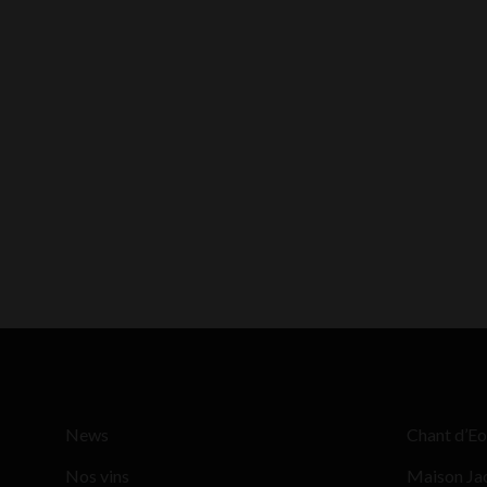
News
Chant d’Eo
Nos vins
Maison Ja