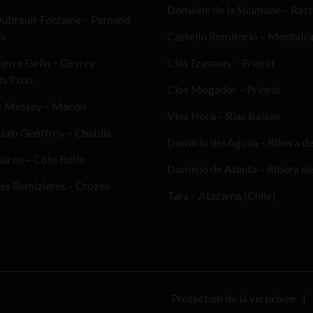
Domaine de la Soumade – Ras
ubreuil-Fontaine – Pernand
es
Castello Romitorio – Montalc
erre Gelin – Gevrey
Clos Erasmus – Priorat
n/Fixin
Clos Mogador – Priorat
e Messey – Macon
Vina Nora – Rias Baixas
ain Geoffroy – Chablis
Dominio del Aguila – Ribera d
aron – Côte Rotie
Dominio de Atauta – Ribera de
es Remizieres – Crozes
Tara – Atacama (Chile)
e
Protection de la vie privée