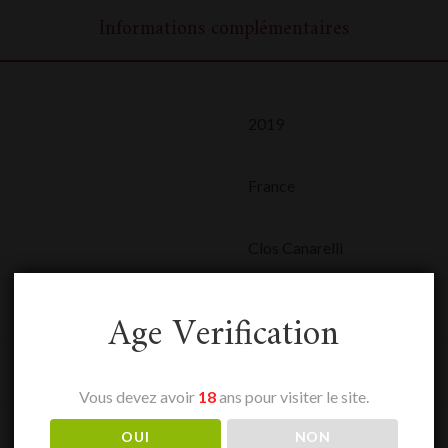
Informations complémentaires
2019
France
Clos Canarelli
0,75 L
Age Verification
Figari
Vous devez avoir
18
ans pour visiter le site.
Rouge
OUI
NON