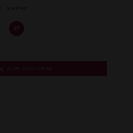
g
Jane Anson
97
AJOUTER AU PANIER
on
rtager