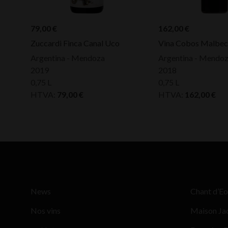
79,00
€
162,00
€
Zuccardi Finca Canal Uco
Vina Cobos Malbec
Argentina - Mendoza
Argentina - Mendo
2019
2018
0,75 L
0,75 L
HTVA:
79,00
€
HTVA:
162,00
€
News
Chant d’Eo
Nos vins
Maison Ja