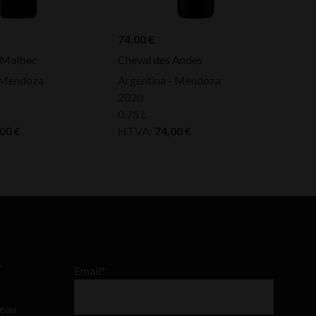
74,00
€
 Malbec
Cheval des Andes
- Mendoza
Argentina - Mendoza
2020
0,75 L
,00
€
HTVA:
74,00
€
–
Email*
teau