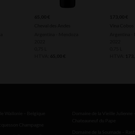
65,00
€
173,00
€
Cheval des Andes
Vina Cobos
za
Argentina - Mendoza
Argentina 
2022
2022
0,75 L
0,75 L
HTVA:
65,00
€
HTVA:
173
le Wallonie – Belgique
Domaine de la Vieille Julienne 
Chateauneuf du Pape
cquesson Champagne
Domaine de la Soumade – Ras