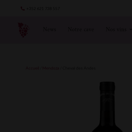
Skip
+352 621 738 557
to
content
News
Notre cave
Nos vins
Accueil
/
Mendoza
/ Cheval des Andes