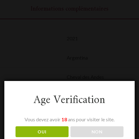
Informations complémentaires
2021
Argentina
Cheval des Andes
Age Verification
0,75 L
Mendoza
Vous devez avoir
18
ans pour visiter le site.
OUI
NON
Rouge