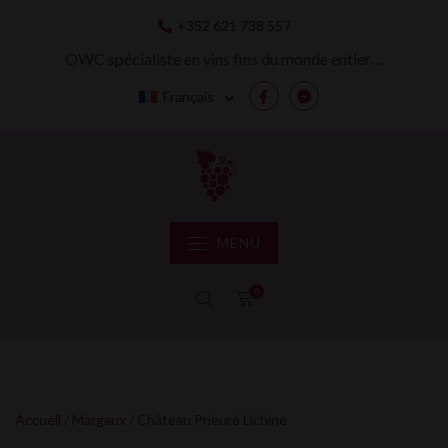
Skip
+352 621 738 557
to
content
OWC spécialiste en vins fins du monde entier…
Français
Facebook
Messenger
MENU
0
Accueil
/
Margaux
/ Château Prieuré Lichine