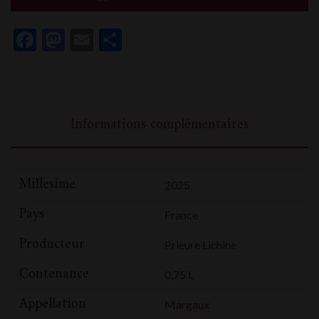
Lichine
Facebook
Mastodon
Email
Partager
Informations complémentaires
Millesime
2025
Pays
France
Producteur
Prieure Lichine
Contenance
0,75 L
Appellation
Margaux