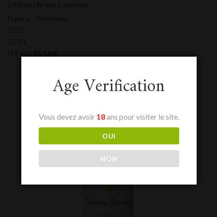
Château Brane Cantenac
France - Bordeaux
2025
0,75 L
HTVA:
45,50
€
Age Verification
Vous devez avoir
18
ans pour visiter le site.
OUI
NON