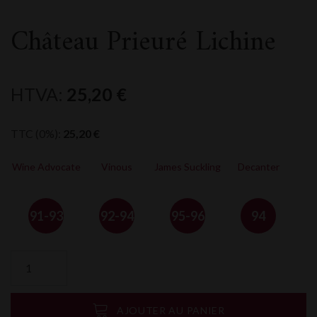
Château Prieuré Lichine
HTVA:
25,20
€
TTC (0%):
25,20
€
Wine Advocate
Vinous
James Suckling
Decanter
91-93
92-94
95-96
94
quantité
de
Château
Prieuré
AJOUTER AU PANIER