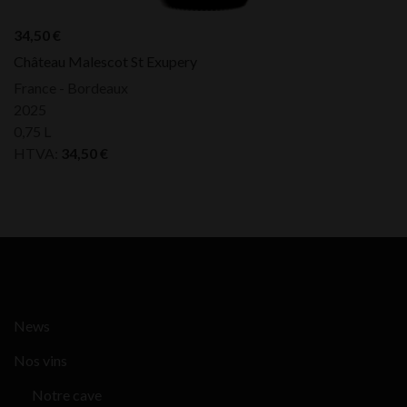
34,50
€
Château Malescot St Exupery
France - Bordeaux
2025
0,75 L
HTVA:
34,50
€
News
Nos vins
Notre cave