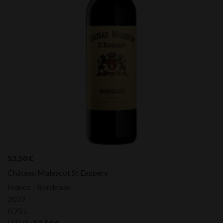
52,50
€
Château Malescot St Exupery
France - Bordeaux
2022
0,75 L
HTVA:
52,50
€