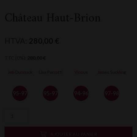
Château Haut-Brion
HTVA:
280,00
€
TTC (0%):
280,00
€
Jeb Dunnuck
Lisa Perrotti
Vinous
James Suckling
95-97
95-97
94-96
97-98
quantité
de
Château
Haut-
AJOUTER AU PANIER