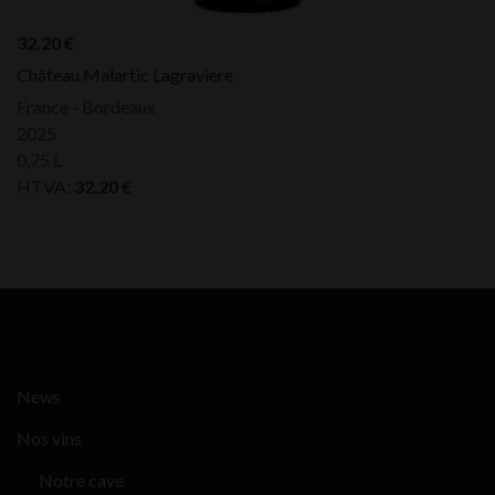
32,20
€
Château Malartic Lagraviere
France - Bordeaux
2025
0,75 L
HTVA:
32,20
€
News
Nos vins
Notre cave