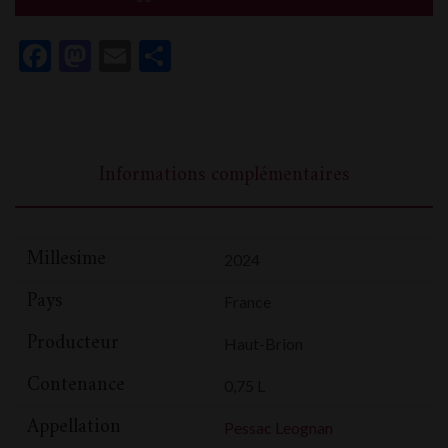
Brion
Facebook
Mastodon
Email
Partager
Informations complémentaires
Millesime
2024
Pays
France
Producteur
Haut-Brion
Contenance
0,75 L
Appellation
Pessac Leognan