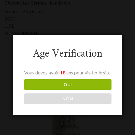
Chateau Les Carmes Haut brion
France - Bordeaux
2023
1,5 L
HTVA:
204,00
€
Age Verification
Vous devez avoir
18
ans pour visiter le site.
OUI
NON