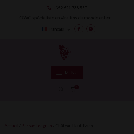
Skip
+352 621 738 557
to
content
OWC spécialiste en vins fins du monde entier…
Français
Facebook
Messenger
MENU
0
Accueil
/
Pessac Leognan
/ Château Haut-Brion