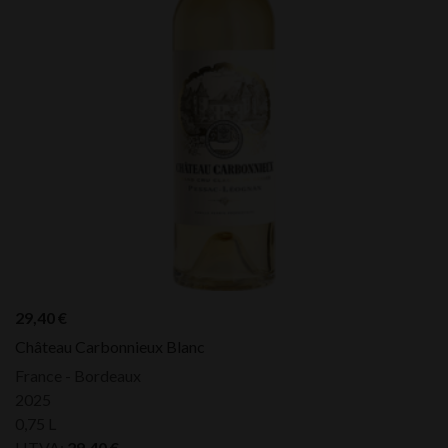
29,40
€
Château Carbonnieux Blanc
France - Bordeaux
2025
0,75 L
HTVA:
29,40
€