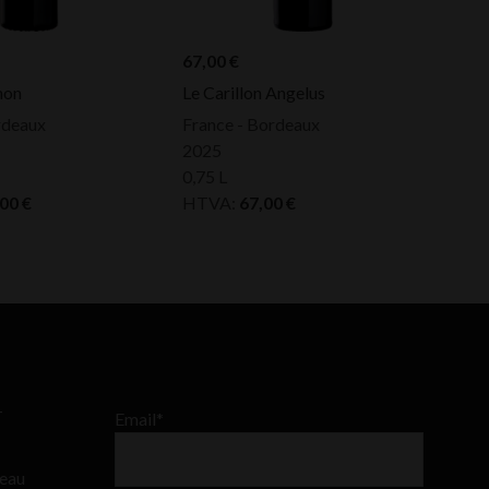
67,00
€
non
Le Carillon Angelus
rdeaux
France - Bordeaux
2025
0,75 L
,00
€
HTVA:
67,00
€
–
Email*
teau