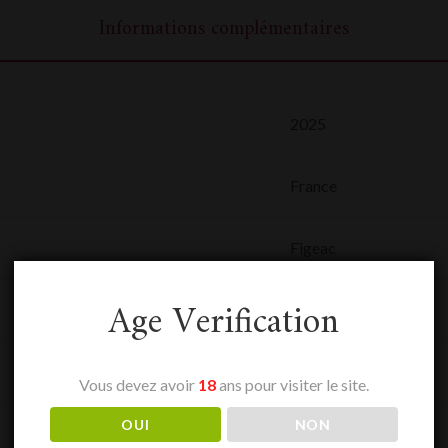
Informations complémentaires
2025
France
Figeac
Age Verification
0,75 L
St Emilion
Vous devez avoir
18
ans pour visiter le site.
OUI
NON
Rouge