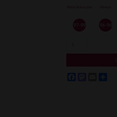
Wine Advocate
Vinous
97-99
96-98
quantité
de
Château
Figeac
Facebook
Mastod
Email
Pa