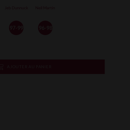
Jeb Dunnuck
Neil Martin
97-99
96-98
AJOUTER AU PANIER
on
rtager