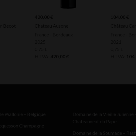
420,00
€
104,00
€
r Becot
Chateau Ausone
Château Ca
France - Bordeaux
France - Bo
2025
2021
0,75 L
0,75 L
HTVA:
420,00
€
HTVA:
104
le Wallonie – Belgique
Domaine de la Vieille Julienne 
Chateauneuf du Pape
cquesson Champagne
Domaine de la Soumade – Ras