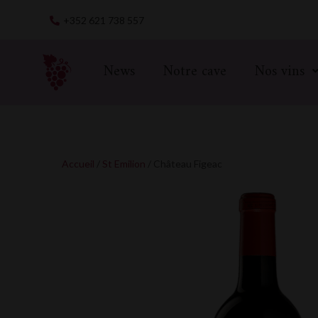
Skip
+352 621 738 557
to
content
News
Notre cave
Nos vins
Accueil
/
St Emilion
/ Château Figeac