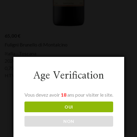
65,00
€
Fuligni Brunello di Montalcino
Italia - Toscana
2020
0,75 L
Age Verification
HTVA:
65,00
€
Vous devez avoir
18
ans pour visiter le site.
OUI
NON