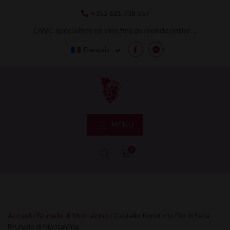
Skip
+352 621 738 557
to
content
OWC spécialiste en vins fins du monde entier…
Français
Facebook
Messenger
MENU
0
Accueil
/
Brunello di Montalcino
/ Castello Romitorio Filo di Seta
Brunello di Montalcino