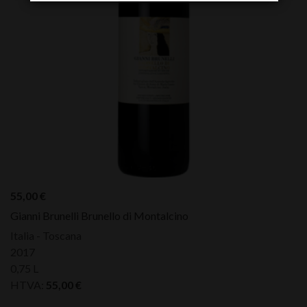
55,00
€
Gianni Brunelli Brunello di Montalcino
Italia - Toscana
2017
0,75 L
HTVA:
55,00
€