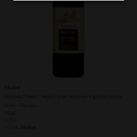
54,00
€
Fontodi Chianti Classico Gran Selezione Vigna del Sorbo
Italia - Toscana
2018
0,75 L
HTVA:
54,00
€