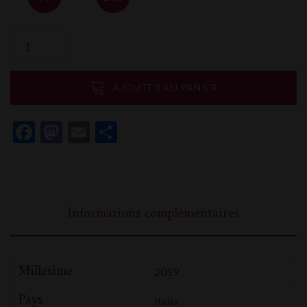
quantité
de
Castello
di
AJOUTER AU PANIER
Ama
Chianti
Facebook
Mastodon
Email
Partager
Classico
Gran
Selezione
La
Casuccia
Informations complémentaires
Millesime
2019
Pays
Italia