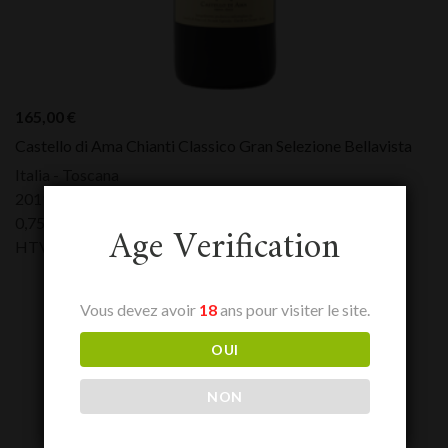
165,00
€
Castello di Ama Chianti Classico Gran Selezione Bellavista
Italia - Toscana
2019
0,75 L
Age Verification
HTVA:
165,00
€
Vous devez avoir
18
ans pour visiter le site.
OUI
NON