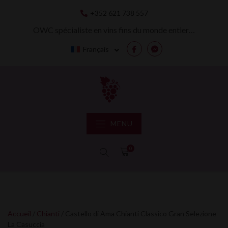
Skip
+352 621 738 557
to
content
OWC spécialiste en vins fins du monde entier…
Français
Facebook
Messenger
MENU
0
Accueil
/
Chianti
/ Castello di Ama Chianti Classico Gran Selezione
La Casuccia