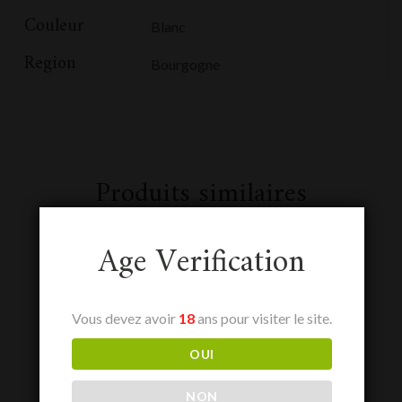
Couleur
Blanc
Region
Bourgogne
Produits similaires
Age Verification
Vous devez avoir
18
ans pour visiter le site.
OUI
NON