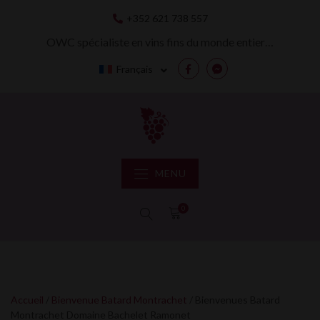
Skip
+352 621 738 557
to
content
OWC spécialiste en vins fins du monde entier…
Français
Facebook
Messenger
MENU
0
Accueil
/
Bienvenue Batard Montrachet
/ Bienvenues Batard
Montrachet Domaine Bachelet Ramonet