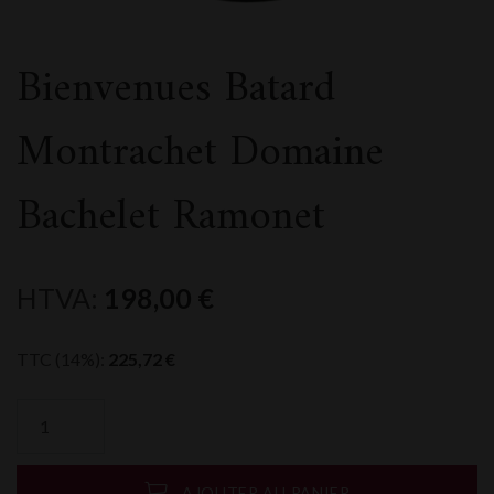
Bienvenues Batard
Montrachet Domaine
Bachelet Ramonet
HTVA:
198,00
€
TTC (14%):
225,72
€
quantité
de
Bienvenues
Batard
AJOUTER AU PANIER