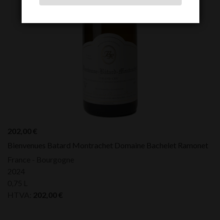
202,00
€
Bienvenues Batard Montrachet Domaine Bachelet Ramonet
France - Bourgogne
2024
0,75 L
HTVA:
202,00
€