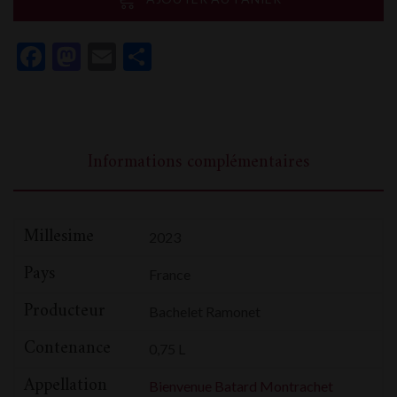
Montrachet
Domaine
Facebook
Mastodon
Email
Partager
Bachelet
Ramonet
Informations complémentaires
Millesime
2023
Pays
France
Producteur
Bachelet Ramonet
Contenance
0,75 L
Appellation
Bienvenue Batard Montrachet